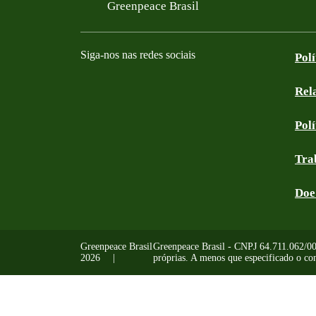
Filtered results
Greenpeace Brasil
Siga-nos nas redes sociais
Pol
Rel
Facebook
Instagram
YouTube
Linkedin
Bluesky
Tik Tok
Threads
RSS
Pol
Tra
Doe
Greenpeace Brasil
Greenpeace Brasil - CNPJ 64.711.062/0001
2026
próprias. A menos que especificado o con