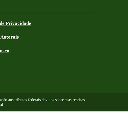
 de Privacidade
 Autorais
nosco
ão aos tributos federais devidos sobre suas receitas
al