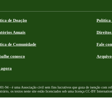
ítica de Doação
Política
atórios Anuais
Direitos
ítica de Comunidade
Fale co
balhe conosco
Arquivo
 agora
-94 - é uma Associação civil sem fins lucrativos que goza de isenção com relaç
trário, os textos neste site estão licenciados sob uma licença CC-BY Internation