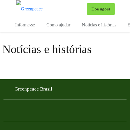
Mu
Doe agora
Menu
Informe-se
Como ajudar
Notícias e histórias
S
Notícias e histórias
Filter posts
Filtered results
Greenpeace Brasil