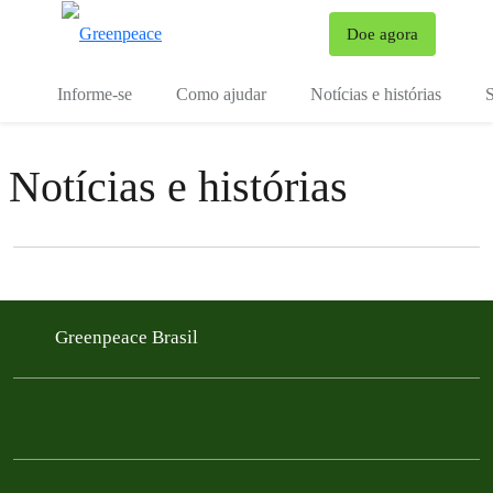
Mu
Doe agora
Menu
Informe-se
Como ajudar
Notícias e histórias
S
Notícias e histórias
Filter posts
Filtered results
Greenpeace Brasil