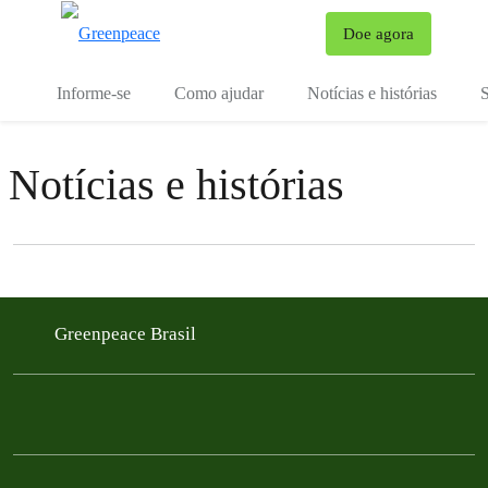
Mu
Doe agora
Menu
Informe-se
Como ajudar
Notícias e histórias
S
Notícias e histórias
Filter posts
Filtered results
Greenpeace Brasil