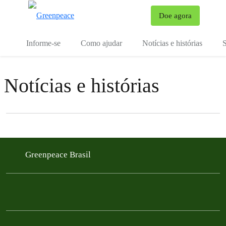
Mu
Doe agora
Menu
Informe-se
Como ajudar
Notícias e histórias
S
Notícias e histórias
Filter posts
Filtered results
Greenpeace Brasil