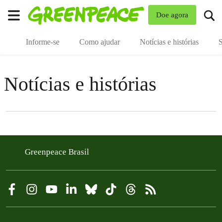
Mu
Doe agora
Menu
Informe-se
Como ajudar
Notícias e histórias
S
Notícias e histórias
Filter posts
Filtered results
Greenpeace Brasil