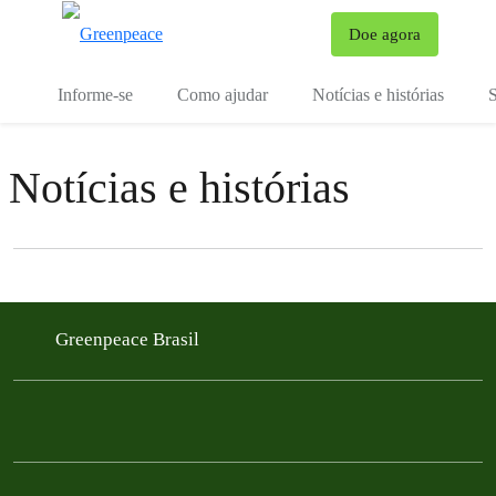
Mu
Doe agora
Menu
Informe-se
Como ajudar
Notícias e histórias
S
Notícias e histórias
Filter posts
Filtered results
Greenpeace Brasil