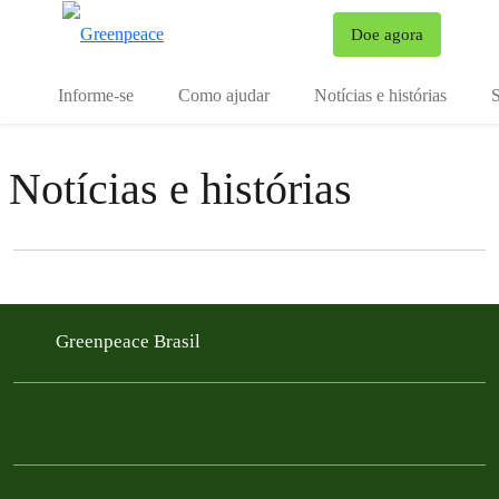
Mu
Doe agora
Menu
Informe-se
Como ajudar
Notícias e histórias
S
Notícias e histórias
Filter posts
Filtered results
Greenpeace Brasil