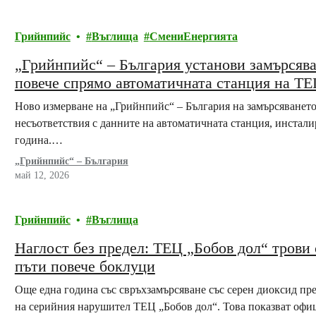
Грийнпийс
Въглища
СмениЕнергията
„Грийнпийс“ – България установи замърсява
повече спрямо автоматичната станция на ТЕ
Ново измерване на „Грийнпийс“ – България на замърсяването
несъответствия с данните на автоматичната станция, инстали
година.…
„Грийнпийс“ – България
май 12, 2026
Грийнпийс
Въглища
Наглост без предел: ТЕЦ „Бобов дол“ трови с
пъти повече боклуци
Още една година със свръхзамърсяване със серен диоксид пр
на серийния нарушител ТЕЦ „Бобов дол“. Това показват офиц