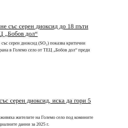
не със серен диоксид до 18 пъти
Ц „Бобов дол“
 със серен диоксид (SO₂) показва критични
рана в Големо село от ТЕЦ „Бобов дол“ преди
ъс серен диоксид, иска да гори 5
еживяха жителите на Големо село под комините
иалните данни за 2025 г.