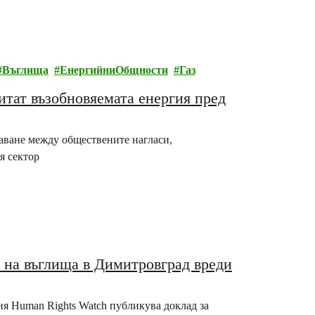
Въглища
ЕнергийниОбщности
Газ
итат възобновяемата енергия пред
аване между обществените нагласи,
я сектор
о на въглища в Димитровград вреди
я Human Rights Watch публикува доклад за