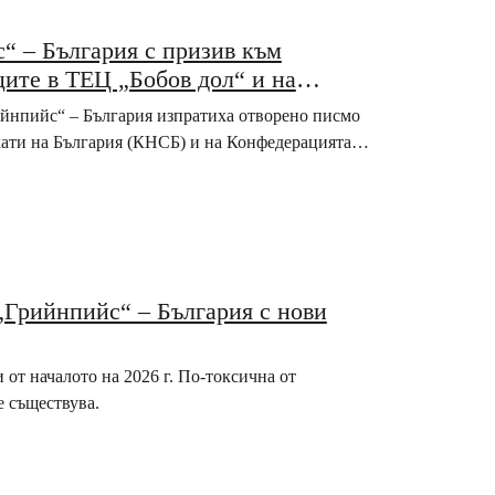
“ – България с призив към
ците в ТЕЦ „Бобов дол“ и на
рийнпийс“ – България изпратиха отворено писмо
кати на България (КНСБ) и на Конфедерацията…
„Грийнпийс“ – България с нови
от началото на 2026 г. По-токсична от
е съществува.