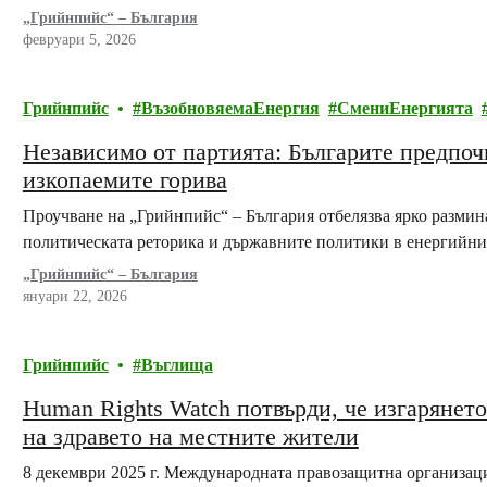
„Грийнпийс“ – България
февруари 5, 2026
Грийнпийс
ВъзобновяемаЕнергия
СмениЕнергията
Независимо от партията: Българите предпоч
изкопаемите горива
Проучване на „Грийнпийс“ – България отбелязва ярко размин
политическата реторика и държавните политики в енергийни
„Грийнпийс“ – България
януари 22, 2026
Грийнпийс
Въглища
Human Rights Watch потвърди, че изгарянет
на здравето на местните жители
8 декември 2025 г. Международната правозащитна организаци