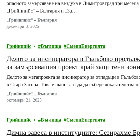
опасното замърсяване на въздуха в Димитровград три месеца
„Грийнпийс“ – България и „За…
„Грийнпийс“ – България
декември 8, 2025
Грийнпийс
Въглища
СмениЕнергията
Делото за инсинератора в Гълъбово продълж
за замърсяващия проект край защитени зон
Делото за мегапроекта за инсинератор за отпадъци в Гълъбов
в Стара Загора. Това е шанс за съда да събере доказателства п
„Грийнпийс“ – България
октомври 21, 2025
Грийнпийс
Въглища
СмениЕнергията
Димна завеса в институциите: Сезирахме Бр