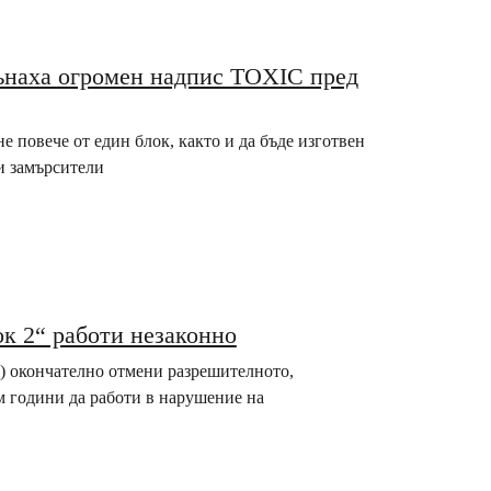
ънаха огромен надпис TOXIC пред
е повече от един блок, както и да бъде изготвен
и замърсители
к 2“ работи незаконно
) окончателно отмени разрешителното,
м години да работи в нарушение на