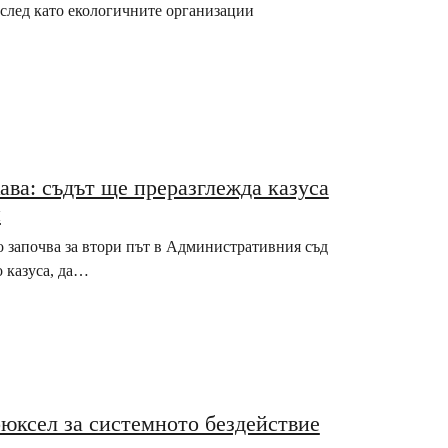
 след като екологичните организации
ава: съдът ще преразглежда казуса
и
о започва за втори път в Административния съд
о казуса, да…
юксел за системното бездействие