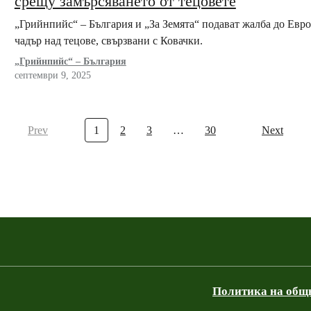
срещу замърсяването от тецовете
„Грийнпийс“ – България и „За Земята“ подават жалба до Евр
чадър над тецове, свързвани с Ковачки.
„Грийнпийс“ – България
септември 9, 2025
Prev
1
2
3
…
30
Next
Политика на общ