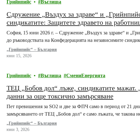
Грийнпийс
Въглища
Сдружение „Въздух за здраве“ и „Грийнпийс
синдикатите: Защитете здравето на работни
местната общност
София, 15 юни 2026 г. – Сдружение „Въздух за здраве“ и „Г
до ръководствата на Конфедерацията на независимите синди
„Грийнпийс“ – България
юни 15, 2026
Грийнпийс
Въглища
СмениЕнергията
ТЕЦ „Бобов дол“ лъже, синдикатите мажат. 
данни за още токсично замърсяване
Пет превишения за SO2 и две за ФПЧ само в период от 21 дни 
замърсяването от ТЕЦ „Бобов дол“ е само лъжата, че такова н
„Грийнпийс“ – България
юни 3, 2026