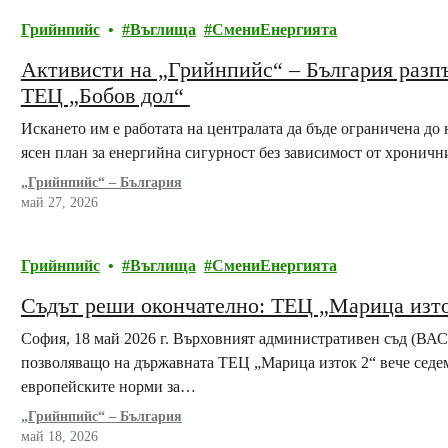
Грийнпийс
Въглища
СмениЕнергията
Активисти на „Грийнпийс“ – България разп
ТЕЦ „Бобов дол“
Искането им е работата на централата да бъде ограничена до н
ясен план за енергийна сигурност без зависимост от хроничн
„Грийнпийс“ – България
май 27, 2026
Грийнпийс
Въглища
СмениЕнергията
Съдът реши окончателно: ТЕЦ „Марица изто
София, 18 май 2026 г. Върховният административен съд (ВАС
позволяващо на държавната ТЕЦ „Марица изток 2“ вече седе
европейските норми за…
„Грийнпийс“ – България
май 18, 2026