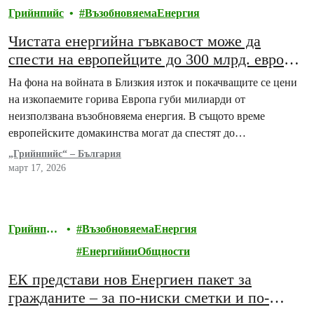
Грийнпийс
ВъзобновяемаЕнергия
Чистата енергийна гъвкавост може да
спести на европейците до 300 млрд. евро
годишно и разкрива голям потенциал за
На фона на войната в Близкия изток и покачващите се цени
България
на изкопаемите горива Европа губи милиарди от
неизползвана възобновяема енергия. В същото време
европейските домакинства могат да спестят до…
„Грийнпийс“ – България
март 17, 2026
Грийнпий
ВъзобновяемаЕнергия
с
ЕнергийниОбщности
ЕК представи нов Енергиен пакет за
гражданите – за по-ниски сметки и по-