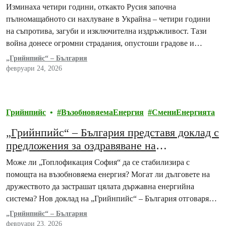
ескалиращи руски престъпления
Изминаха четири години, откакто Русия започна
пълномащабното си нахлуване в Украйна – четири години
на съпротива, загуби и изключителна издръжливост. Тази
война донесе огромни страдания, опустоши градове и
екосистеми и…
„Грийнпийс“ – България
февруари 24, 2026
Грийнпийс
ВъзобновяемаЕнергия
СмениЕнергията
„Грийнпийс“ – България представя доклад с
предложения за оздравяване на
„Топлофикация София“
Може ли „Топлофикация София“ да се стабилизира с
помощта на възобновяема енергия? Могат ли дълговете на
дружеството да застрашат цялата държавна енергийна
система? Нов доклад на „Грийнпийс“ – България отговаря…
„Грийнпийс“ – България
февруари 23, 2026