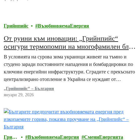
Грийнпийс
ВъзобновяемаЕнергия
От руини към иновации: „Грийнпийс“
осигури термопомпи на многофамилен блок
в Украйна
В условията на сурова зима украинци живеят на тъмно и
студено заради постоянните нападения и бомбардировки по
ключови енергийни инфраструктури. Сградите с прекъснато
централизирано отопление в Украйна се нуждаят от…
„Грийнпийс“ – България
януари 29, 2026
Грийн
ВъзобновяемаЕнергия
СмениЕнергията