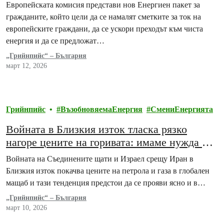
чиста енергия
Европейската комисия представи нов Енергиен пакет за
гражданите, който цели да се намалят сметките за ток на
европейските граждани, да се ускори преходът към чиста
енергия и да се предложат…
„Грийнпийс“ – България
март 12, 2026
Грийнпийс
ВъзобновяемаЕнергия
СмениЕнергията
Войната в Близкия изток тласка рязко
нагоре цените на горивата: имаме нужда от
ефективност, повече енергийни общности и
Войната на Съединените щати и Израел срещу Иран в
споделяне на енергията между
Близкия изток покачва цените на петрола и газа в глобален
потребителите
мащаб и тази тенденция предстои да се прояви ясно и в…
„Грийнпийс“ – България
март 10, 2026