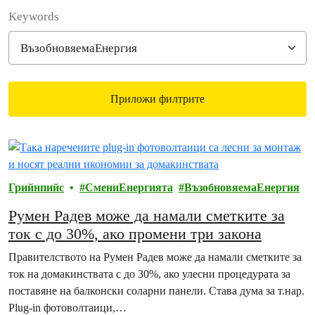
Filter posts
Keywords
Приложи филтрите
Filtered results
Грийнпийс
СмениЕнергията
ВъзобновяемаЕнергия
Румен Радев може да намали сметките за
ток с до 30%, ако промени три закона
Правителството на Румен Радев може да намали сметките за
ток на домакинствата с до 30%, ако улесни процедурата за
поставяне на балконски соларни панели. Става дума за т.нар.
Plug-in фотоволтаици,…