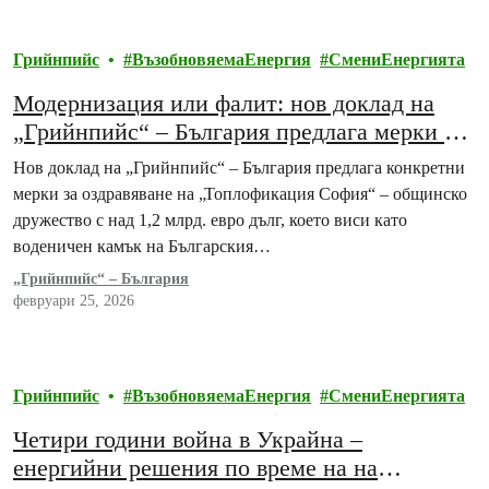
Грийнпийс
ВъзобновяемаЕнергия
СмениЕнергията
Модернизация или фалит: нов доклад на
„Грийнпийс“ – България предлага мерки за
оздравяване на „Топлофикация София“
Нов доклад на „Грийнпийс“ – България предлага конкретни
мерки за оздравяване на „Топлофикация София“ – общинско
дружество с над 1,2 млрд. евро дълг, което виси като
воденичен камък на Българския…
„Грийнпийс“ – България
февруари 25, 2026
Грийнпийс
ВъзобновяемаЕнергия
СмениЕнергията
Четири години война в Украйна –
енергийни решения по време на на