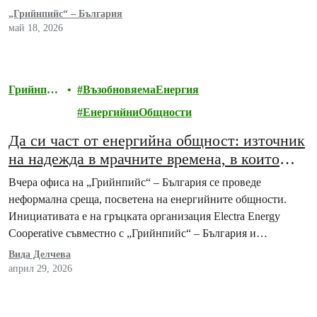
„Грийнпийс“ – България
май 18, 2026
Грийнпий
ВъзобновяемаЕнергия
с
ЕнергийниОбщности
Да си част от енергийна общност: източник
на надежда в мрачните времена, в които
живеем
Вчера офиса на „Грийнпийс“ – България се проведе
неформална среща, посветена на енергийните общности.
Инициативата е на гръцката организация Electra Energy
Cooperative съвместно с „Грийнпийс“ – България и
Енергийна агенция…
Вида Делчева
април 29, 2026