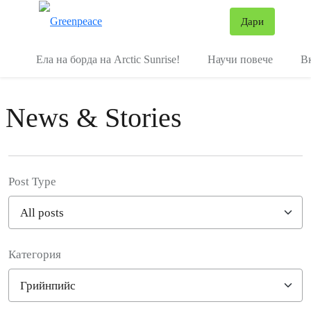
В
Дари
Меню
Ела на борда на Arctic Sunrise!
Научи повече
В
News & Stories
Post Type
Категория