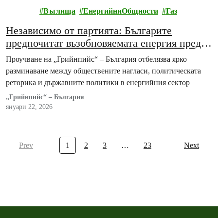
пийс
Въглища
ЕнергийниОбщности
Газ
Независимо от партията: Българите
предпочитат възобновяемата енергия пред
изкопаемите горива
Проучване на „Грийнпийс“ – България отбелязва ярко
разминаване между обществените нагласи, политическата
реторика и държавните политики в енергийния сектор
„Грийнпийс“ – България
януари 22, 2026
Prev
1
2
3
…
23
Next