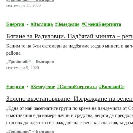
септември 11, 2020
Енергия
Въглища
Земеделие
СмениЕнергията
Бягане за Радуловци. Надбягай мината – рег
Каним те на 3-ти октомври да надбягаме заедно мината и да 
района.
„Грийнпийс“ – България
септември 9, 2020
Енергия
Земеделие
СмениЕнергията
ВключиСе
Зелено възстановяване: Изграждане на зелена
„Една от най-засегнатите групи по време на пандемията от Co
и мотивация е да намеря начин и средства, децата да преодоле
стигнах до идеята за изграждане на зелена класна стая, за да 
природата,…
„Грийнпийс“ – България