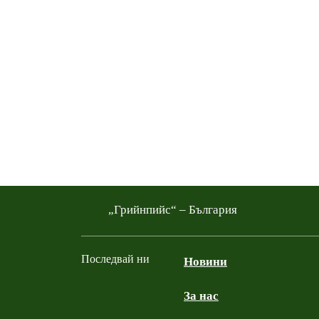
„Грийнпийс“ – България
Последвай ни
Новини
За нас
Facebook
Twitter
YouTube
Instagram