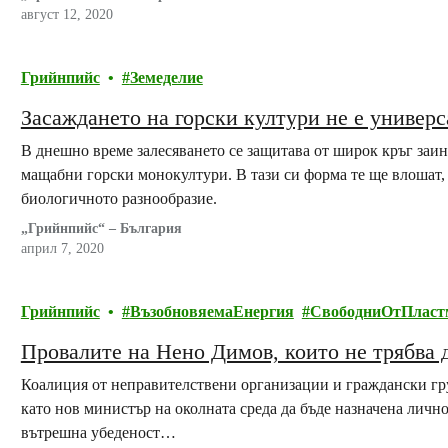
август 12, 2020
Грийнпийс
Земеделие
Засаждането на горски култури не е универ
В днешно време залесяването се защитава от широк кръг заин
мащабни горски монокултури. В тази си форма те ще влошат, 
биологичното разнообразие.
„Грийнпийс“ – България
април 7, 2020
Грийнпийс
ВъзобновяемаЕнергия
СвободниОтПласт
Провалите на Нено Димов, които не трябва 
Коалиция от неправителствени организации и граждански гру
като нов министър на околната среда да бъде назначена личн
вътрешна убеденост…