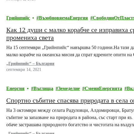
Грийнпийс
ВъзобновяемаЕнергия
СвободниОтПласт
Как 12 души с малко корабче се изправиха
промениха света
На 15 септември „Грийнпийс“ навършва 50 години.На тази дат
малко корабче на океанска мисия да спрат ядрените опити 
„Грийнпийс“ – България
септември 14, 2021
Енергия
Въглища
Земеделие
СмениЕнергията
Вк
Спортно събитие спасява природата в села 
На 3 октомври между селата Радуловци, Алдомировци, Брату
събитие за запазване на природата в района, със старт при я
обаче застрашава природното богатство и чистотата на въздух
„Грийнпийс“ – България