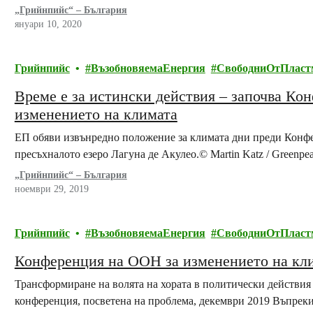
„Грийнпийс“ – България
януари 10, 2020
Грийнпийс
ВъзобновяемаЕнергия
СвободниОтПласт
Време е за истински действия – започва Ко
изменението на климата
ЕП обяви извънредно положение за климата дни преди Конф
пресъхналото езеро Лагуна де Акулео.© Martin Katz / Greenpe
„Грийнпийс“ – България
ноември 29, 2019
Грийнпийс
ВъзобновяемаЕнергия
СвободниОтПласт
Конференция на ООН за изменението на кл
Трансформиране на волята на хората в политически действия
конференция, посветена на проблема, декември 2019 Въпреки