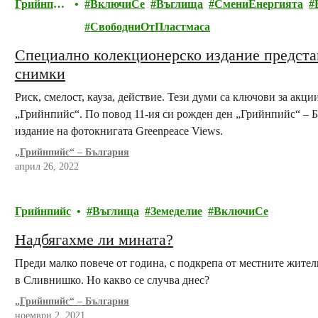
Грийнпий
ВключиСе
Въглища
СмениЕнергията
с
СвободниОтПластмаса
Специално колекционерско издание предста
снимки
Риск, смелост, кауза, действие. Тези думи са ключови за акц
„Грийнпийс“. По повод 11-ия си рожден ден „Грийнпийс“ – 
издание на фотокнигата Greenpeace Views.
„Грийнпийс“ – България
април 26, 2022
Грийнпийс
Въглища
Земеделие
ВключиСе
Надбягахме ли мината?
Преди малко повече от година, с подкрепа от местните жител
в Сливнишко. Но какво се случва днес?
„Грийнпийс“ – България
ноември 2, 2021