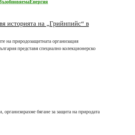
ВъзобновяемаЕнергия
вя историята на „Грийнпийс“ в
иите на природозащитната организация
България представя специално колекционерско
и, организирахме бягане за защита на природата