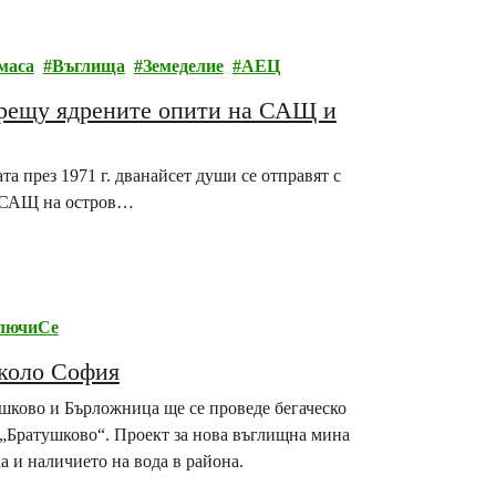
маса
Въглища
Земеделие
АЕЦ
 срещу ядрените опити на САЩ и
а през 1971 г. дванайсет души се отправят с
на САЩ на остров…
лючиСе
около София
шково и Бърложница ще се проведе бегаческо
з. „Братушково“. Проект за нова въглищна мина
а и наличието на вода в района.