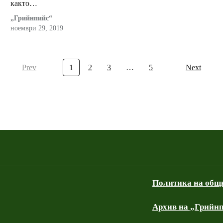
както…
„Грийнпийс“
ноември 29, 2019
Prev
1
2
3
…
5
Next
Политика на общ
Архив на „Грийнп