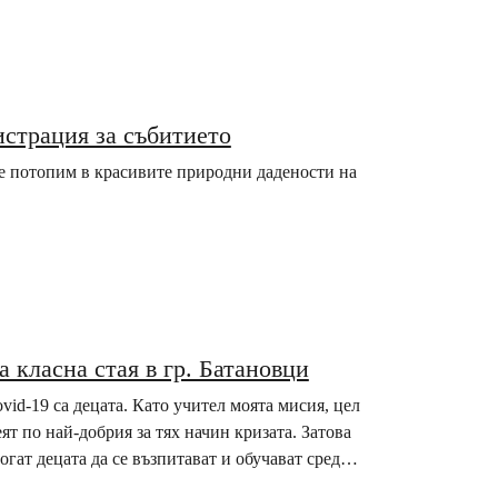
истрация за събитието
те потопим в красивите природни дадености на
 класна стая в гр. Батановци
vid-19 са децата. Като учител моята мисия, цел
ят по най-добрия за тях начин кризата. Затова
могат децата да се възпитават и обучават сред