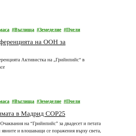
маса
Въглища
Земеделие
Пчели
нференцията на ООН за
еренцията Активистка на „Грийнпийс“ в
ace
маса
Въглища
Земеделие
Пчели
имата в Мадрид COP25
 Очаквания на “Грийнпийс” за двадесет и петата
 явните и влошаващи се поражения върху света,