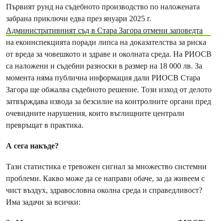
Първият рунд на съдебното производство по наложената
забрана приключи едва през януари 2025 г.
Административният съд в Стара Загора отмени заповедта
на екоинспекцията поради липса на доказателства за риска
от вреда за човешкото и здраве и околната среда. На РИОСВ
са наложени и съдебни разноски в размер на 18 000 лв. За
момента няма публична информация дали РИОСВ Стара
Загора ще обжалва съдебното решение. Този изход от делото
затвърждава извода за безсилие на контролните органи пред
очевидните нарушения, които въглищните централи
превръщат в практика.
А сега накъде?
Тази статистика е тревожен сигнал за множество системни
проблеми. Какво може да се направи обаче, за да живеем с
чист въздух, здравословна околна среда и справедливост?
Има задачи за всички: