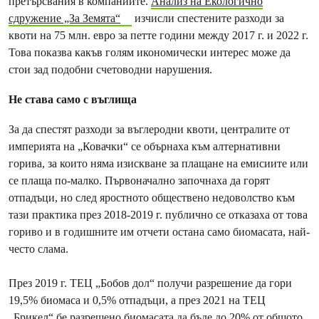
претърсвания в компаниите.
Анализ на Екологично
сдружение „За Земята“
изчисли спестените разходи за
квоти на 75 млн. евро за петте години между 2017 г. и 2022 г.
Това показва какъв голям икономически интерес може да
стои зад подобни счетоводни нарушения.
Не става само с въглища
За да спестят разходи за въглеродни квоти, централите от
империята на „Ковачки“ се обърнаха към алтернативни
горива, за които няма изискване за плащане на емисиите или
се плаща по-малко. Първоначално започнаха да горят
отпадъци, но след яростното обществено недоволство към
тази практика през 2018-2019 г. публично се отказаха от това
гориво и в годишните им отчети остана само биомасата, най-
често слама.
През 2019 г. ТЕЦ „Бобов дол“ получи разрешение да гори
19,5% биомаса и 0,5% отпадъци, а през 2021 на ТЕЦ
„Брикел“ бе разрешено биомасата да бъде до 20% от общото