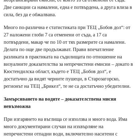
Две санкции са намалени, една е потвърдена, а друга влиза в
сила, без да е обжалвана.
Много по-различна е статистиката при ТЕЦ „Бобов дол“: от
27 наложени глоби 7 са отменени от съда, а 17 са
потвърдени, макар че по 10 от тях размерите са намалени.
Делата по още две продължават. Прави впечатление
разликата в практиката на съдилищата по отношение на
визуалните доказателства за непречистени емисии – докато в
Кюстендилска област, където е ТЕЦ „Бобов дол“, е
достатъчно да видят черните пушеци, в Старозагорско,
регионът на ТЕЦ „Брикел“, те не са достатъчно убедителни.
Замърсяването на водите – доказателствена мисия
невъзможна
При изгарянето на въглища се използва и много вода. Има
много документирани случаи на изхвърляне на
непречистени отпадни води, включително наситени с