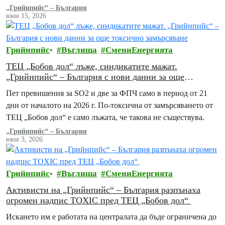
синдикати на България (КНСБ) и на Конфедерацията…
„Грийнпийс“ – България
юни 15, 2026
Грийнпийс
Въглища
СмениЕнергията
ТЕЦ „Бобов дол“ лъже, синдикатите мажат.
„Грийнпийс“ – България с нови данни за още
токсично замърсяване
Пет превишения за SO2 и две за ФПЧ само в период от 21
дни от началото на 2026 г. По-токсична от замърсяването от
ТЕЦ „Бобов дол“ е само лъжата, че такова не съществува.
„Грийнпийс“ – България
юни 3, 2026
Грийнпийс
Въглища
СмениЕнергията
Активисти на „Грийнпийс“ – България разпънаха
огромен надпис TOXIC пред ТЕЦ „Бобов дол“
Искането им е работата на централата да бъде ограничена до