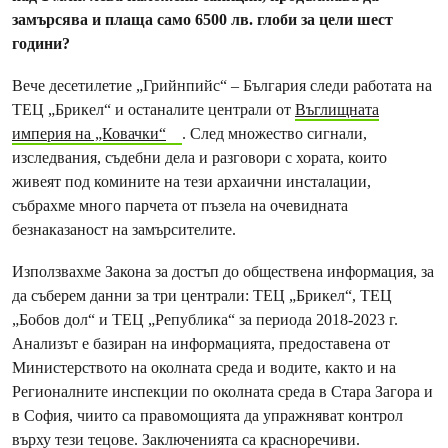
замърсява и плаща само 6500 лв. глоби за цели шест
години?
Вече десетилетие „Грийнпийс“ – България следи работата на
ТЕЦ „Брикел“ и останалите централи от
Въглищната
империя на „Ковачки“
. След множество сигнали,
изследвания, съдебни дела и разговори с хората, които
живеят под комините на тези архаични инсталации,
събрахме много парчета от пъзела на очевидната
безнаказаност на замърсителите.
Използвахме Закона за достъп до обществена информация, за
да съберем данни за три централи: ТЕЦ „Брикел“, ТЕЦ
„Бобов дол“ и ТЕЦ „Република“ за периода 2018-2023 г.
Анализът е базиран на информацията, предоставена от
Министерството на околната среда и водите, както и на
Регионалните инспекции по околната среда в Стара Загора и
в София, чиито са правомощията да упражняват контрол
върху тези тецове. Заключенията са красноречиви.