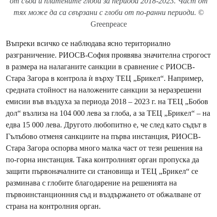
от съда и платените глоби за периода 2018-2023. Част от
тях може да са свързани с глоби от по-ранни периоди.
©
Greenpeace
Въпреки всичко се наблюдава ясно териториално
разграничение. РИОСВ-София проявява значителна строгост
в размера на налаганите санкции в сравнение с РИОСВ-
Стара Загора в контрола ѝ върху ТЕЦ „Брикел“. Например,
средната стойност на наложените санкции за неразрешени
емисии във въздуха за периода 2018 – 2023 г. на ТЕЦ „Бобов
дол“ възлиза на 104 000 лева за глоба, а за ТЕЦ „Брикел“ – на
едва 15 000 лева. Другото любопитно е, че след като съдът в
Гълъбово отменя санкциите на първа инстанция, РИОСВ-
Стара Загора оспорва много малка част от тези решения на
по-горна инстанция. Така контролният орган пропуска да
защити първоначалните си становища и ТЕЦ „Брикел“ се
разминава с глобите благодарение на решенията на
първоинстанционния съд и въздържането от обжалване от
страна на контролния орган.