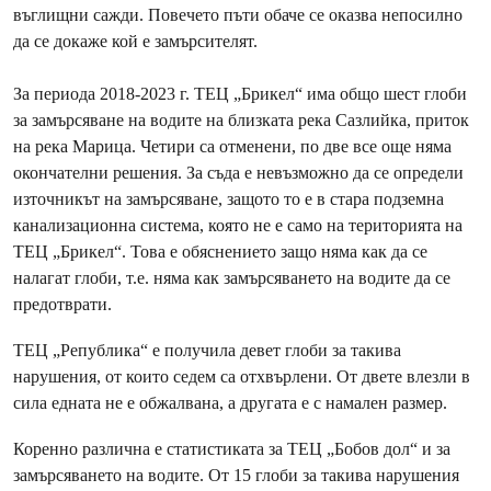
въглищни сажди. Повечето пъти обаче се оказва непосилно
да се докаже кой е замърсителят.
За периода 2018-2023 г. ТЕЦ „Брикел“ има общо шест глоби
за замърсяване на водите на близката река Сазлийка, приток
на река Марица. Четири са отменени, по две все още няма
окончателни решения. За съда е невъзможно да се определи
източникът на замърсяване, защото то е в стара подземна
канализационна система, която не е само на територията на
ТЕЦ „Брикел“. Това е обяснението защо няма как да се
налагат глоби, т.е. няма как замърсяването на водите да се
предотврати.
ТЕЦ „Република“ е получила девет глоби за такива
нарушения, от които седем са отхвърлени. От двете влезли в
сила едната не е обжалвана, а другата е с намален размер.
Коренно различна е статистиката за ТЕЦ „Бобов дол“ и за
замърсяването на водите. От 15 глоби за такива нарушения