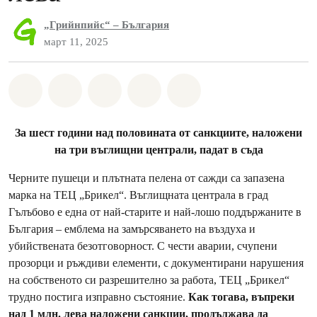
„Грийнпийс“ – България
март 11, 2025
Споделете на Whatsapp
Споделете на Facebook
Споделете на Twitter
Споделете чрез Email
Share on Bluesky
За шест години над половината от санкциите, наложени
на три въглищни централи, падат в съда
Черните пушеци и плътната пелена от сажди са запазена
марка на ТЕЦ „Брикел“. Въглищната централа в град
Гълъбово е една от най-старите и най-лошо поддържаните в
България – емблема на замърсяването на въздуха и
убийствената безотговорност. С чести аварии, счупени
прозорци и ръждиви елементи, с документирани нарушения
на собственото си разрешително за работа, ТЕЦ „Брикел“
трудно постига изправно състояние.
Как тогава, въпреки
над 1 млн. лева наложени санкции, продължава да