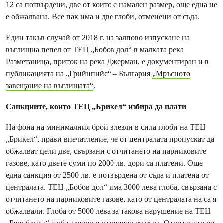
12 са потвърдени, две от които с намален размер, още една не
е обжалвана. Все пак има и две глоби, отменени от съда.
Един такъв случай от 2018 г. на залпово изпускане на
въглищна пепел от ТЕЦ „Бобов дол“ в малката река
Разметаница, приток на река Джерман, е документиран и в
публикацията на „Грийнпийс“ – България
„Мръсното
завещание на въглищата“
.
Санкциите, които ТЕЦ „Брикел“ избира да плати
На фона на минималния брой влезли в сила глоби на ТЕЦ
„Брикел“, прави впечатление, че от централата пропускат да
обжалват цели две, свързани с отчитането на парниковите
газове, като двете суми по 2000 лв. дори са платени. Още
една санкция от 2500 лв. е потвърдена от съда и платена от
централата. ТЕЦ „Бобов дол“ има 3000 лева глоба, свързана с
отчитането на парниковите газове, като от централата на са я
обжалвали. Глоба от 5000 лева за такова нарушение на ТЕЦ
„Република“ е обжалвана и отменена от съда. Отчитането на