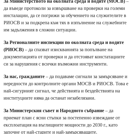
За Министерството на околната среда и водите (МОСВ)
–
да въведе протоколи за извършване на проверки на големи
инсталации, да се погрижи за обучението на служителите в
РИОСВ и за подкрепа към тях в изпълнение на служебните
им задължения в сложни ситуации.
За Регионалните инспекции по околната среда и водите
(РИОСВ)
– да спазват изискванията за попълване на
документацията от проверки и да отстояват констатациите
си за нарушения с всички възможни инструменти.
За нас, гражданите
– да подаваме сигнали за замърсяване и
нередности до контролните органи МОСВ и РИОСВ. Това е
най-сигурният сигнал, че действията и бездействията на
институциите няма да останат незабелязани.
За Министерския съвет и Народното събрание
– да
приемат план с ясни стъпки за постепенно извеждане от
експлоатация на въглищните мощности до 2030 г., като
започне от най-старите и най-замърсяващите.