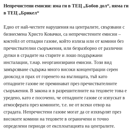
Непречистени емисии: има ги в ТЕЦ „Бобов дол“, няма ги
в ТЕЦ „Брикел“
Едно от най-честите нарушения на централите, свързвани с
бизнесмена Христо Ковачки, са непречистените емисии –
коктейл от отпадни газове, който излиза или от комини без
пречиствателни съоръжения, или безразборно от различни
дупки в сградите на старите и лошо поддържани
инсталации, т.нар. неорганизирани емисии. Този вид
замърсяване съдържа много високи концентрации серен
диоксид и прах от горенето на въглищата, тъй като
отпадните газове не преминават през пречиствателните
съоръжения. В закона и в разрешителните на тецовете това е
уредено, като е посочено, че отпадните газове се изпускат в
атмосферата през комините, т.е. не от всеки отвор на
сградата. Непречистени газове могат да се изхвърлят през
високите комини на тецовете в ограничени и точно
определени периоди от експлоатацията на централите.