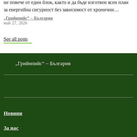
не повече от един блок, както и да бъде изготвен ясен план
за енергийна сигурност без зависимост от хронични
замърсители
„Грийнпийс“ – България
май 27, 2026
See all posts
„Грийнпийс“ – България
Новини
За нас