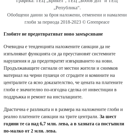
Графика: ТЕЦ „Брикел“, ТЕЦ „Бобов дол“ и ТЕЦ
„Република“.
Oбобщени данни за броя наложени, отменени и намалени
глоби за периода 2018-2023 © Greenpeace
Глобите не предотвратяват ново замърсяване
Очевидна е тенденцията наложените санкции да не
изпълняват функцията си да преустановят системните
нарушения и да предотвратят извършването на нови.
Продължаващите сигнали от местни жители и снимков
материал на черни пушеци от сградите и комините на
централите са ясно доказателство, че цената на платените
глоби е значително по-изгодна сделка от инвестиции в
поддръжка и ремонт на инсталациите.
Драстична е разликата и в размера на наложените глоби и
реално платените санкции на трите централи.
За шест
години те са над 6,7 млн. лева, а в хазната са постъпили
по-малко от 2 млн. лева.