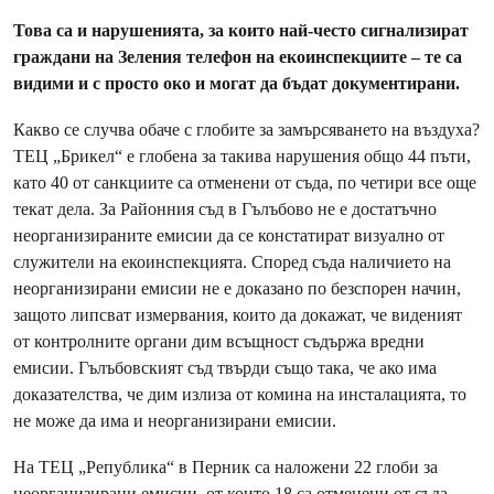
Това са и нарушенията, за които най-често сигнализират
граждани на Зеления телефон на екоинспекциите – те са
видими и с просто око и могат да бъдат документирани.
Какво се случва обаче с глобите за замърсяването на въздуха?
ТЕЦ „Брикел“ е глобена за такива нарушения общо 44 пъти,
като 40 от санкциите са отменени от съда, по четири все още
текат дела. За Районния съд в Гълъбово не е достатъчно
неорганизираните емисии да се констатират визуално от
служители на екоинспекцията. Според съда наличието на
неорганизирани емисии не е доказано по безспорен начин,
защото липсват измервания, които да докажат, че виденият
от контролните органи дим всъщност съдържа вредни
емисии. Гълъбовският съд твърди също така, че ако има
доказателства, че дим излиза от комина на инсталацията, то
не може да има и неорганизирани емисии.
На ТЕЦ „Република“ в Перник са наложени 22 глоби за
неорганизирани емисии, от които 18 са отменени от съда.