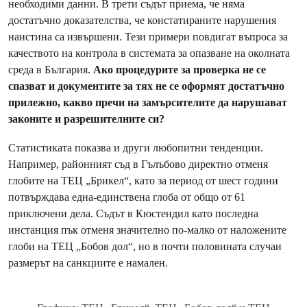
необходими данни. В трети съдът приема, че няма
достатъчно доказателства, че констатираните нарушения
наистина са извършени. Тези примери повдигат въпроса за
качеството на контрола в системата за опазване на околната
среда в България.
Ако процедурите за проверка не се
спазват и документите за тях не се оформят достатъчно
прилежно, какво пречи на замърсителите да нарушават
законите и разрешителните си?
Статистиката показва и други любопитни тенденции.
Например, районният съд в Гълъбово директно отменя
глобите на ТЕЦ „Брикел“, като за период от шест години
потвърждава една-единствена глоба от общо от 61
приключени дела. Съдът в Кюстендил като последна
инстанция пък отменя значително по-малко от наложените
глоби на ТЕЦ „Бобов дол“, но в почти половината случаи
размерът на санкциите е намален.