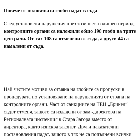
Повече от половината глоби падат в съда
След установени нарушения през този шестгодишен период,
контролните органи са наложили общо 198 глоби на трите
централи. От тях 108 са отменени от съда, а други 44 са
намалени от съда.
Най-честите мотиви за отмяна на глобите са пропуски в
процедурата по установяване на нарушенията от страна на
контролните органи. Част от санкциите на ТЕЦ „Брикел“
съдът отменя, защото са издадени от зам.-директора на
Регионалната инспекция в Стара Загора вместо от
директора, както изисква законът. Други наказателни
постановления падат, защото в тях не са попълнени всички