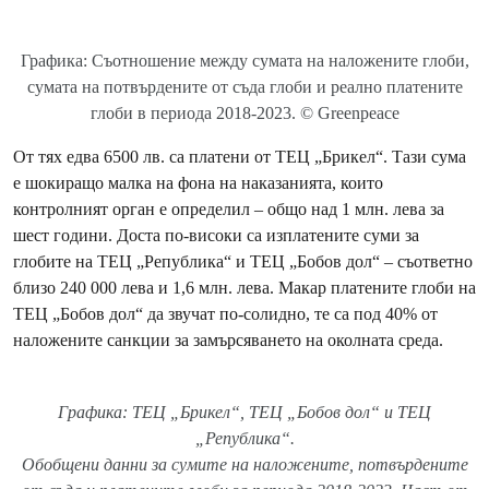
Графика: Съотношение между сумата на наложените глоби,
сумата на потвърдените от съда глоби и реално платените
глоби в периода 2018-2023. © Greenpeace
От тях едва 6500 лв. са платени от ТЕЦ „Брикел“. Тази сума
е шокиращо малка на фона на наказанията, които
контролният орган е определил – общо над 1 млн. лева за
шест години. Доста по-високи са изплатените суми за
глобите на ТЕЦ „Република“ и ТЕЦ „Бобов дол“ – съответно
близо 240 000 лева и 1,6 млн. лева. Макар платените глоби на
ТЕЦ „Бобов дол“ да звучат по-солидно, те са под 40% от
наложените санкции за замърсяването на околната среда.
Графика: ТЕЦ „Брикел“, ТЕЦ „Бобов дол“ и ТЕЦ
„Република“.
Oбобщени данни за сумите на наложените, потвърдените