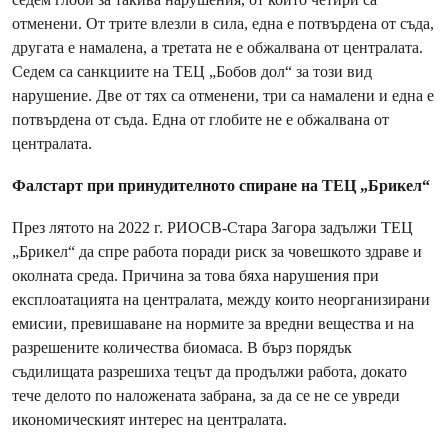
отменени. От трите влезли в сила, една е потвърдена от съда,
другата е намалена, а третата не е обжалвана от централата.
Седем са санкциите на ТЕЦ „Бобов дол“ за този вид
нарушение. Две от тях са отменени, три са намалени и една е
потвърдена от съда. Една от глобите не е обжалвана от
централата.
Фалстарт при принудителното спиране на ТЕЦ „Брикел“
През лятото на 2022 г. РИОСВ-Стара Загора задължи ТЕЦ
„Брикел“ да спре работа поради риск за човешкото здраве и
околната среда. Причина за това бяха нарушения при
експлоатацията на централата, между които неорганизирани
емисии, превишаване на нормите за вредни вещества и на
разрешените количества биомаса. В бърз порядък
съдилищата разрешиха тецът да продължи работа, докато
тече делото по наложената забрана, за да се не се увреди
икономическият интерес на централата.