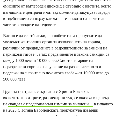
емисиите от въглероден диоксид е свързано с квотите, които
въглищните централи имат задължение да закупуват заради
въздействието си върху климата. Тези квоти са значителна
част от разходите на тецовете.
Важно е да се отбележи, че глобите са за пропуските да
уведомят контролния орган за използването на горива,
различни от предвидените в разрешителното за емисии на
парникови газове. За тях предвидените в закона санкции са
между 1000 лева и 10 000 лева.Самото изгаряне на
неразрешени горива е нарушение на разрешителното и
подлежи на значително по-висока глоба – от 10 000 лева до
500 000 лева.
Групата централи, свързвани с Христо Ковачки,
включително и трите, разглеждани тук, се оказаха в центъра
на
скандал с предполагаеми измами за милиони
в началото
на 2023 г. Тогава Европейската прокуратура извърши