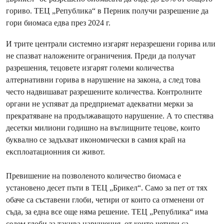
гориво. ТЕЦ „Република“ в Перник получи разрешение да
гори биомаса едва през 2024 г.
И трите централи системно изгарят неразрешени горива или
не спазват наложените ограничения. Преди да получат
разрешения, тецовете изгарят големи количества
алтернативни горива в нарушение на закона, а след това
често надвишават разрешените количества. Контролните
органи не успяват да предприемат адекватни мерки за
прекратяване на продължаващото нарушение. А то спестява
десетки милиони годишно на въглищните тецове, които
буквално се задъхват икономически в самия край на
експлоатационния си живот.
Превишение на позволеното количество биомаса е
установено десет пъти в ТЕЦ „Брикел“. Само за пет от тях
обаче са съставени глоби, четири от които са отменени от
съда, за една все още няма решение. ТЕЦ „Република“ има
седем глоби за такива нарушения, от които четири са