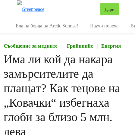
В
Дари
Меню
Ела на борда на Arctic Sunrise!
Научи повече
В
Съобщение за медиите
Грийнпийс
|
Енергия
Има ли кой да накара
замърсителите да
плащат? Как тецове на
„Ковачки“ избегнаха
глоби за близо 5 млн.
лева