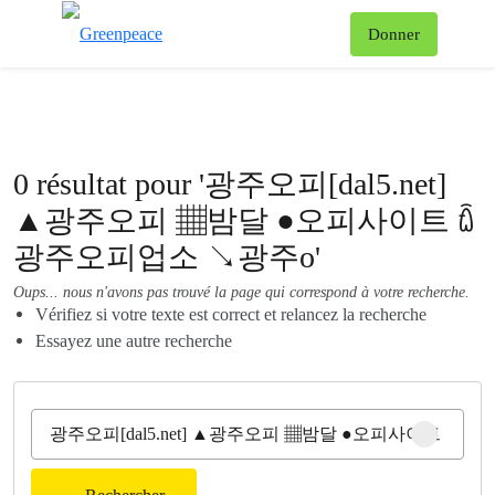
Af
Donner
Menu
0 résultat pour '광주오피[dal5.net]
▲광주오피 ▦밤달 ●오피사이트 ꇹ
광주오피업소 ↘광주o'
Oups... nous n'avons pas trouvé la page qui correspond à votre recherche.
Vérifiez si votre texte est correct et relancez la recherche
Essayez une autre recherche
Clear sear