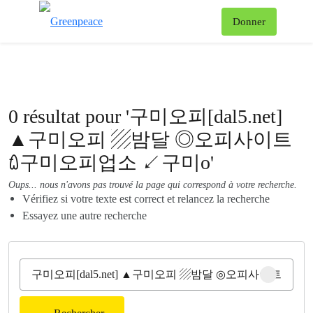
Af
Donner
Menu
0 résultat pour '구미오피[dal5.net]
▲구미오피 ▨밤달 ◎오피사이트
ꇺ구미오피업소 ↙구미o'
Oups... nous n'avons pas trouvé la page qui correspond à votre recherche.
Vérifiez si votre texte est correct et relancez la recherche
Essayez une autre recherche
Clear sear