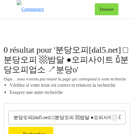
Af
Donner
Menu
0 résultat pour '분당오피[dal5.net] □
분당오피 ▩밤달 ●오피사이트 ꇹ분
당오피업소 ↗분당o'
Oups... nous n'avons pas trouvé la page qui correspond à votre recherche.
Vérifiez si votre texte est correct et relancez la recherche
Essayez une autre recherche
Clear sear