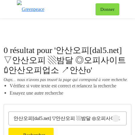
Af
Donner
Menu
0 résultat pour '안산오피[dal5.net]
▽안산오피 ▧밤달 ◎오피사이트
ꇺ안산오피업소 ↗안산o'
Oups... nous n'avons pas trouvé la page qui correspond à votre recherche.
Vérifiez si votre texte est correct et relancez la recherche
Essayez une autre recherche
Clear sear