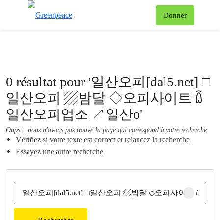
Af
Donner
Menu
0 résultat pour '일산오피[dal5.net] □
일산오피 ▨밤달 ◇오피사이트 ꇹ
일산오피업소 ↗일산o'
Oups... nous n'avons pas trouvé la page qui correspond à votre recherche.
Vérifiez si votre texte est correct et relancez la recherche
Essayez une autre recherche
Clear sear