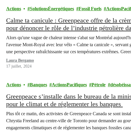
Actions
SolutionsÉnergétiques
Fossil Fuels
ActionsPacif
Calme ta canicule : Greenpeace offre de la crè
pour dénoncer le rôle de l’industrie pétrolière 
Alors qu'une vague de chaleur intense s'abat sur Montréal aujourd'h
l'avenue Mont-Royal avec leur vélo « Calme ta canicule », servant g
une perspective rafraîchissante sur ces températures extrêmes. Gree
déterminante de l'industrie des combustibles fossiles à…
Laura Bergamo
17 juillet, 2024
Actions
Banques
ActionsPacifiques
Pétrole
désobéissa
Greenpeace s’installe dans le bureau de la mini
pour le climat et de réglementer les banques
Plus tôt ce matin, des activistes de Greenpeace Canada se sont insta
Chrystia Freeland au centre-ville de Toronto pour demander au gouve
engagements climatiques et de réglementer les banques fossiles can