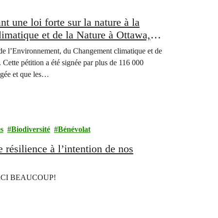
 une loi forte sur la nature à la
imatique et de la Nature à Ottawa,
 alliées pour arrêter et inverser la
e de l’Environnement, du Changement climatique et de
. Cette pétition a été signée par plus de 116 000
tégée et que les…
es
Biodiversité
Bénévolat
résilience à l’intention de nos
: MERCI BEAUCOUP!