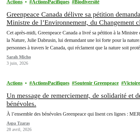
Actions
ActionsPacifiques
Biodiversité
Greenpeace Canada délivre sa pétition demandant
Ministre de l’Environnement, du Changement cl
en parallèle de rencontres avec des organisations
Cet après-midi, Greenpeace Canada a livré sa pétition à la Ministr
perte de biodiversité
la Nature, Julie Dabrusin, lui demandant une loi forte pour la nature
personnes à travers le Canada, qui réclament que la nature soit pro
Sarah Micho
3 juin, 2026
Actions
ActionsPacifiques
Soutenir Greenpeace
Victoir
Un message de remerciement, de solidarité et de 
bénévoles.
À l’ensemble des bénévoles Greenpeace qui lisent ces lignes 
Aspa Tzaras
28 avril, 2026