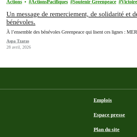
Actions
ActionsPacifiques
Soutenir Greenpeace
Victoir
Un message de remerciement, de solidarité et de 
bénévoles.
À l’ensemble des bénévoles Greenpeace qui lisent ces lignes 
Aspa Tzaras
28 avril, 2026
Emplois
Espace presse
Plan du site