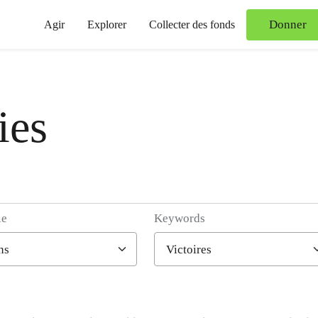
Donner
Agir
Explorer
Collecter des fonds
ies
ie
Keywords