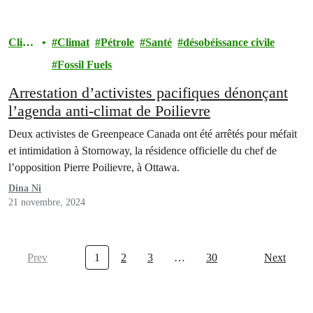
Clim
Climat
Pétrole
Santé
désobéissance civile
at
Fossil Fuels
Arrestation d’activistes pacifiques dénonçant
l’agenda anti-climat de Poilievre
Deux activistes de Greenpeace Canada ont été arrêtés pour méfait
et intimidation à Stornoway, la résidence officielle du chef de
l’opposition Pierre Poilievre, à Ottawa.
Dina Ni
21 novembre, 2024
Prev
1
2
3
…
30
Next