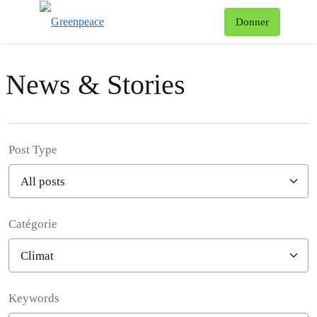
Af
Donner
Menu
News & Stories
Post Type
Catégorie
Filter posts
Keywords