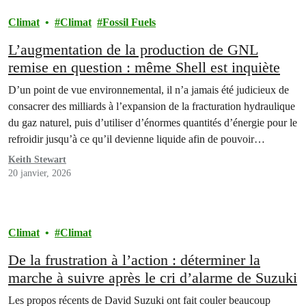
Climat
Climat
Fossil Fuels
L’augmentation de la production de GNL
remise en question : même Shell est inquiète
D’un point de vue environnemental, il n’a jamais été judicieux de
consacrer des milliards à l’expansion de la fracturation hydraulique
du gaz naturel, puis d’utiliser d’énormes quantités d’énergie pour le
refroidir jusqu’à ce qu’il devienne liquide afin de pouvoir
l’exporter par navire-citerne. Et aujourd’hui, cette activité ne
Keith Stewart
parvient pas non plus à répondre aux attentes…
20 janvier, 2026
Climat
Climat
De la frustration à l’action : déterminer la
marche à suivre après le cri d’alarme de Suzuki
Les propos récents de David Suzuki ont fait couler beaucoup