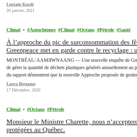
l'ensemble de son…
Loujain Kurdi
26 janvier, 2021
Climat
Autochtones
Climat
Océans
Pétrole
Santé
À l’approche du pic de surconsommation des fê
Greenpeace met en garde contre le recyclage : 
MONTRÉAL/ AAMJIWNAANG — Une nouvelle enquête de Greenpea
de gérer la quantité de déchets plastiques générés annuellement au pa
du rapport démontrent que la nouvelle Approche proposée de gestion
gouvernement fédéral, visant à atteindre…
Laura Bergamo
17 Décembre, 2020
Climat
Océans
Pétrole
Monsieur le Ministre Charette, nous n’acceptero
protégées au Québec.