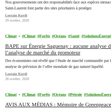
Nos gouvernements ont des responsabilités face aux espèces menacées 
Saint-Laurent font partie des sites prioritaires à protéger.
Loujain Kurdi
29 octobre, 2020
Climat
Climat
Forêts
Océans
Santé
SolutionsÉnergé
BAPE sur Énergie Saguenay : aucune analyse d
l’analyse de marché du promoteur
Des économistes ont révélé que l’étude de marché commandée par
analyse de prévision de l’offre mondiale de gaz naturel liquéfié.
Loujain Kurdi
28 octobre, 2020
Climat
Climat
Forêts
Océans
Pétrole
SolutionsÉnerg
AVIS AUX MÉDIAS : Mémoire de Gree