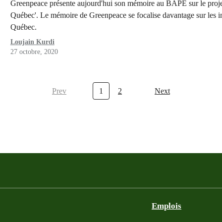
Greenpeace présente aujourd'hui son mémoire au BAPE sur le pr
Québec'.​ ​Le mémoire de Greenpeace se focalise davantage sur les 
Québec.
Loujain Kurdi
27 octobre, 2020
Prev
1
2
Next
Emplois