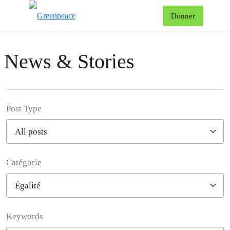
Af
Donner
Menu
News & Stories
Post Type
Catégorie
Filter posts
Keywords