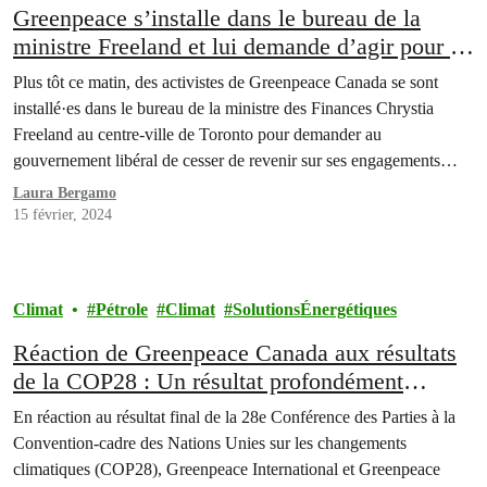
Greenpeace s’installe dans le bureau de la
ministre Freeland et lui demande d’agir pour le
climat et de réglementer les banques
Plus tôt ce matin, des activistes de Greenpeace Canada se sont
installé·es dans le bureau de la ministre des Finances Chrystia
Freeland au centre-ville de Toronto pour demander au
gouvernement libéral de cesser de revenir sur ses engagements
climatiques et de réglementer les banques fossiles canadiennes dans
Laura Bergamo
le budget fédéral de 2024. Alors que le…
15 février, 2024
Climat
Pétrole
Climat
SolutionsÉnergétiques
Réaction de Greenpeace Canada aux résultats
de la COP28 : Un résultat profondément
insuffisant mais historique
En réaction au résultat final de la 28e Conférence des Parties à la
Convention-cadre des Nations Unies sur les changements
climatiques (COP28), Greenpeace International et Greenpeace