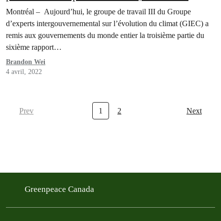
dernier rapport du GIEC￼
Montréal – Aujourd’hui, le groupe de travail III du Groupe
d’experts intergouvernemental sur l’évolution du climat (GIEC) a
remis aux gouvernements du monde entier la troisième partie du
sixième rapport…
Brandon Wei
4 avril, 2022
Prev
1
2
Next
Greenpeace Canada