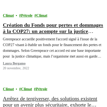
Climat
Pétrole
Climat
Création du Fonds pour pertes et dommages
à la COP27: un acompte sur la justice
climatique
Greenpeace accueille positivement l'accord signé à l'issue de la
COP27 visant à établir un fonds pour le financement des pertes et
dommages. Selon Greenpeace cet accord est une base importante
pour la justice climatique, mais l’organisme met aussi en garde
contre le statu quo politique.
Laura Bergamo
20 novembre, 2022
Climat
Climat
Pétrole
Arrêtez de tergiverser, des solutions existent
pour un avenir plus sécuritaire, exhorte le