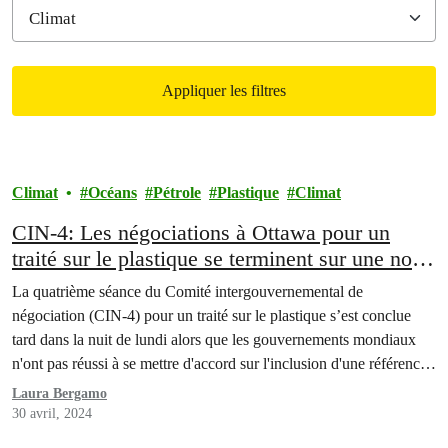
Appliquer les filtres
Filtered results
Climat
Océans
Pétrole
Plastique
Climat
CIN-4: Les négociations à Ottawa pour un
traité sur le plastique se terminent sur une note
décevante sous un leadership canadien mitigé
La quatrième séance du Comité intergouvernemental de
négociation (CIN-4) pour un traité sur le plastique s’est conclue
tard dans la nuit de lundi alors que les gouvernements mondiaux
n'ont pas réussi à se mettre d'accord sur l'inclusion d'une référence
à la réduction de la production de plastique ou aux polymères dans
Laura Bergamo
les travaux intersessions, malgré…
30 avril, 2024