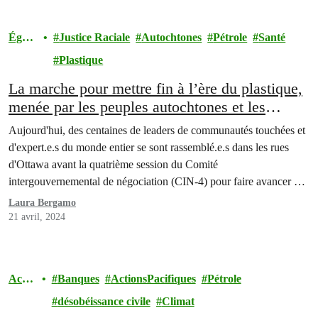
Égalit
Justice Raciale
Autochtones
Pétrole
Santé
é
Plastique
La marche pour mettre fin à l’ère du plastique,
menée par les peuples autochtones et les
leaders des communautés touchées, montre
Aujourd'hui, des centaines de leaders de communautés touchées et
comment le plastique empoisonne les gens tout
d'expert.e.s du monde entier se sont rassemblé.e.s dans les rues
au long de son cycle de vie
d'Ottawa avant la quatrième session du Comité
intergouvernemental de négociation (CIN-4) pour faire avancer un
traité sur le plastique, marquant ainsi un moment décisif pour le
Laura Bergamo
traité mondial sur le plastique.
21 avril, 2024
Actio
Banques
ActionsPacifiques
Pétrole
ns
désobéissance civile
Climat