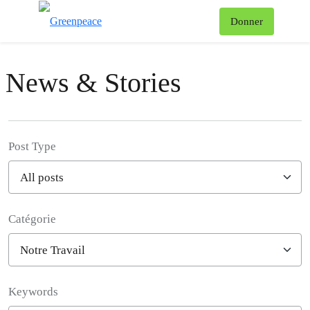
Af
Donner
Menu
News & Stories
Post Type
Catégorie
Filter posts
Keywords