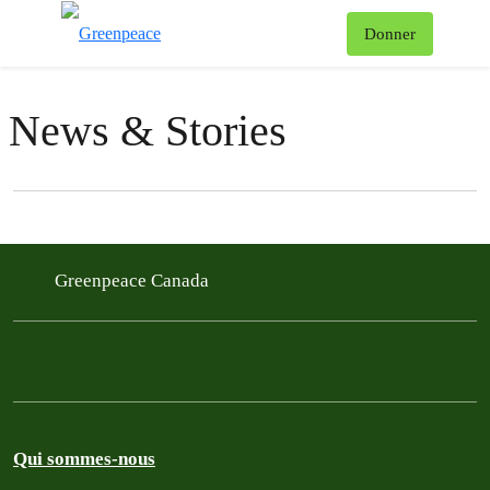
Af
Donner
Menu
News & Stories
Filter posts
Filtered results
Greenpeace Canada
Qui sommes-nous