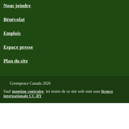
Nous joindre
Bénévolat
Emplois
Espace presse
Plan du site
Greenpeace Canada 2026
Sauf
mention contraire
, les textes de ce site web sont sous
licence
internationale CC-BY