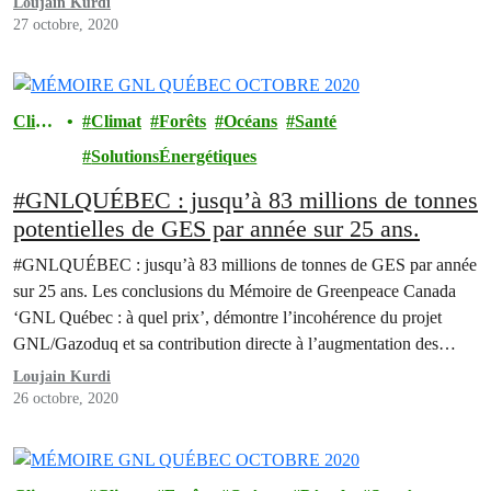
Loujain Kurdi
27 octobre, 2020
Clima
Climat
Forêts
Océans
Santé
t
SolutionsÉnergétiques
#GNLQUÉBEC : jusqu’à 83 millions de tonnes
potentielles de GES par année sur 25 ans.
#GNLQUÉBEC : jusqu’à 83 millions de tonnes de GES par année
sur 25 ans. Les conclusions du Mémoire de Greenpeace Canada
‘GNL Québec : à quel prix’, démontre l’incohérence du projet
GNL/Gazoduq et sa contribution directe à l’augmentation des
émissions de GES à l’échelle mondiale. Le mémoire de
Loujain Kurdi
Greenpeace porte sur les impacts climatiques globaux…
26 octobre, 2020