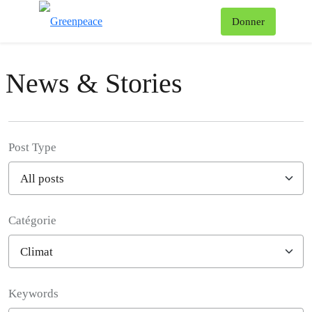
Af
Donner
Menu
News & Stories
Post Type
Catégorie
Filter posts
Keywords