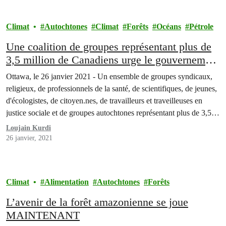
Climat
Autochtones
Climat
Forêts
Océans
Pétrole
Une coalition de groupes représentant plus de
3,5 million de Canadiens urge le gouvernement
à suivre l’exemple de Biden et annuler le projet
Ottawa, le 26 janvier 2021 - Un ensemble de groupes syndicaux,
Trans Mountain
religieux, de professionnels de la santé, de scientifiques, de jeunes,
d'écologistes, de citoyen.nes, de travailleurs et traveilleuses en
justice sociale et de groupes autochtones représentant plus de 3,5
millions de Canadien·nes ont envoyé une lettre au Premier ministre
Loujain Kurdi
Trudeau et à l'ensemble de son…
26 janvier, 2021
Climat
Alimentation
Autochtones
Forêts
L’avenir de la forêt amazonienne se joue
MAINTENANT