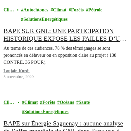
Clim
Autochtones
Climat
Forêts
Pétrole
at
SolutionsÉnergétiques
BAPE SUR GNL: UNE PARTICIPATION
HISTORIQUE EXPOSE LES FAILLES D’UN
PROJET DÉPASSÉ
Au terme de ces audiences, 78 % des témoignages se sont
prononcés en défaveur ou en opposition claire au projet ( 138
CONTRE, 36 POUR).
Loujain Kurdi
5 novembre, 2020
Clima
Climat
Forêts
Océans
Santé
t
SolutionsÉnergétiques
BAPE sur Énergie Saguenay : aucune analyse
de l’offre mondiale de GNL dans l’analyse de