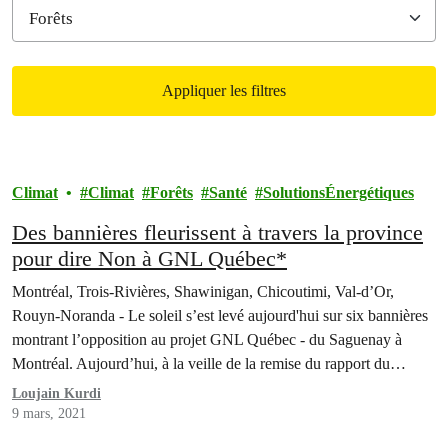
Appliquer les filtres
Filtered results
Climat
Climat
Forêts
Santé
SolutionsÉnergétiques
Des bannières fleurissent à travers la province
pour dire Non à GNL Québec*
Montréal, Trois-Rivières, Shawinigan, Chicoutimi, Val-d’Or,
Rouyn-Noranda - Le soleil s’est levé aujourd'hui sur six bannières
montrant l’opposition au projet GNL Québec - du Saguenay à
Montréal. Aujourd’hui, à la veille de la remise du rapport du
Bureau d'audiences publiques sur l'environnement (BAPE) au
Loujain Kurdi
gouvernement Legault, les bannières avaient un message en
9 mars, 2021
commun : il n’y…