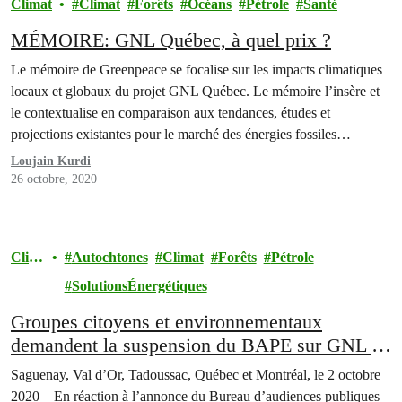
Climat
Climat
Forêts
Océans
Pétrole
Santé
MÉMOIRE: GNL Québec, à quel prix ?
Le mémoire de Greenpeace se focalise sur les impacts climatiques
locaux et globaux du projet GNL Québec. Le mémoire l’insère et
le contextualise en comparaison aux tendances, études et
projections existantes pour le marché des énergies fossiles
largement et celui du gaz spécifiquement. Greenpeace considère
Loujain Kurdi
que le gaz fossile n’est pas une énergie de transition.
26 octobre, 2020
Clim
Autochtones
Climat
Forêts
Pétrole
at
SolutionsÉnergétiques
Groupes citoyens et environnementaux
demandent la suspension du BAPE sur GNL –
pour favoriser la participation du public.
Saguenay, Val d’Or, Tadoussac, Québec et Montréal, le 2 octobre
2020 – En réaction à l’annonce du Bureau d’audiences publiques