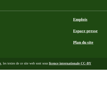
Emplois
Espace presse
Plan du site
e
, les textes de ce site web sont sous
licence internationale CC-BY