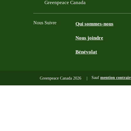
Filtered results
Greenpeace Canada
Nous Suivre
Qui sommes-nous
Nous joindre
Facebook
Twitter
YouTube
Instagram
Bénévolat
Sauf
mention contrair
Greenpeace Canada 2026