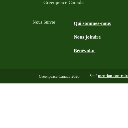
Filtered results
Greenpeace Canada
Nous Suivre
Qui sommes-nous
Nous joindre
Facebook
Twitter
YouTube
Instagram
Bénévolat
Sauf
mention contrair
Greenpeace Canada 2026