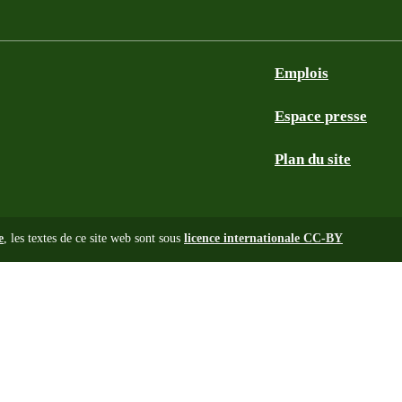
Emplois
Espace presse
Plan du site
e
, les textes de ce site web sont sous
licence internationale CC-BY