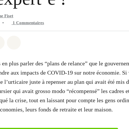
e Fiset
•
1
Commentaires
 Whatsapp
er sur Facebook
Partager sur Twitter
Partager via Email
 en plus parler des “plans de relance” que le gouverne
ondre aux impacts de COVID-19 sur notre économie. Si
e l’urticaire juste à repenser au plan qui avait été mis 
ursier qui avait grosso modo “récompensé” les cadres et
ué la crise, tout en laissant pour compte les gens ordin
économies, leurs fonds de retraite et leur maison.