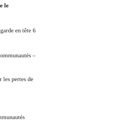
e le
arde en tête 6
s communautés –
 les pertes de
communautés