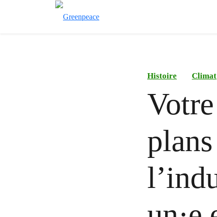
Histoire
Climat
Votre
plans
l’ind
un·e 