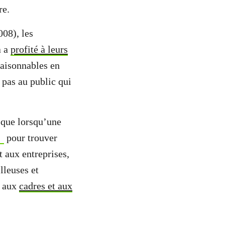
ère.
008), les
a a
profité à leurs
raisonnables en
 pas au public qui
e que lorsqu’une
pour trouver
 aux entreprises,
lleuses et
é aux
cadres et aux