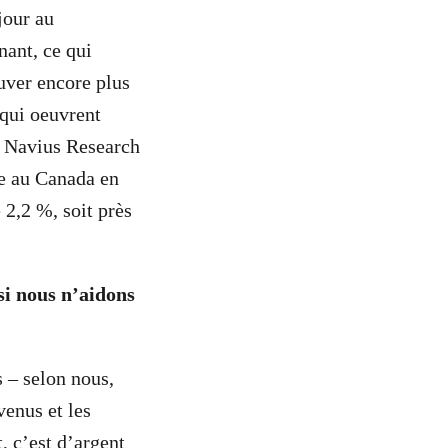
jour au
ant, ce qui
ouver encore plus
qui oeuvrent
& Navius Research
re au Canada en
2,2 %, soit près
si nous n’aidons
s – selon nous,
venus et les
, c’est d’argent