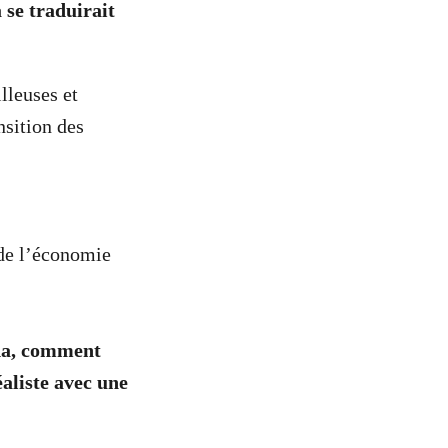
 se traduirait
lleuses et
nsition des
.
 de l’économie
ada, comment
éaliste avec une