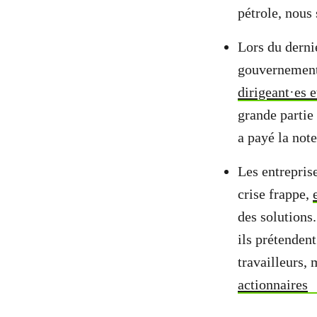
pétrole, nou
Lors du dernie
gouvernements
dirigeant·es e
grande partie
a payé la not
Les entrepris
crise frappe,
des solutions
ils prétendent
travailleurs, 
actionnaires