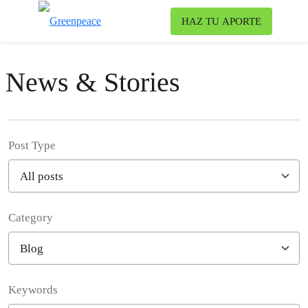
To
HAZ TU APORTE
Menu
News & Stories
Post Type
Category
Filter posts
Keywords