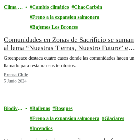
Clima y
Cambio climático
ChaoCarbón
Energía
Freno a la expansion salmonera
Bajemos Los Bronces
Comunidades en Zonas de Sacrificio se suman
al lema “Nuestras Tierras, Nuestro Futuro” en
el Día Mundial del Medioambiente
Greenpeace destaca cuatro casos donde las comunidades hacen un
llamado para restaurar sus territorios.
Prensa Chile
5 Junio 2024
Biodiver
Ballenas
Bosques
sidad
Freno a la expansion salmonera
Glaciares
Incendios