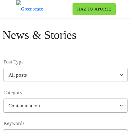
To
HAZ TU APORTE
Menu
News & Stories
Post Type
Category
Filter posts
Keywords