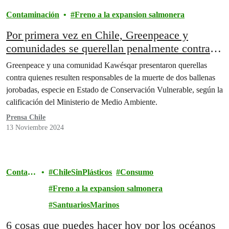
Contaminación
Freno a la expansion salmonera
Por primera vez en Chile, Greenpeace y
comunidades se querellan penalmente contra
responsables de la muerte de ballenas en la
Greenpeace y una comunidad Kawésqar presentaron querellas
Patagonia
contra quienes resulten responsables de la muerte de dos ballenas
jorobadas, especie en Estado de Conservación Vulnerable, según la
calificación del Ministerio de Medio Ambiente.
Prensa Chile
13 Noviembre 2024
Contami
ChileSinPlásticos
Consumo
nación
Freno a la expansion salmonera
SantuariosMarinos
6 cosas que puedes hacer hoy por los océanos