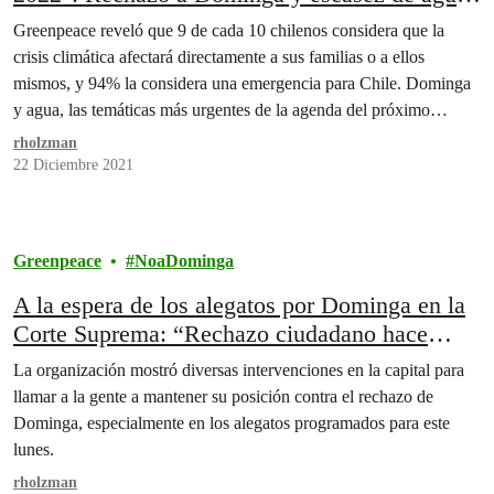
deben ser las prioridades del próximo gobierno,
Greenpeace reveló que 9 de cada 10 chilenos considera que la
según los chilenos
crisis climática afectará directamente a sus familias o a ellos
mismos, y 94% la considera una emergencia para Chile. Dominga
y agua, las temáticas más urgentes de la agenda del próximo
gobierno.
rholzman
22 Diciembre 2021
Greenpeace
NoaDominga
A la espera de los alegatos por Dominga en la
Corte Suprema: “Rechazo ciudadano hace
inviable la realización del proyecto”
La organización mostró diversas intervenciones en la capital para
llamar a la gente a mantener su posición contra el rechazo de
Dominga, especialmente en los alegatos programados para este
lunes.
rholzman