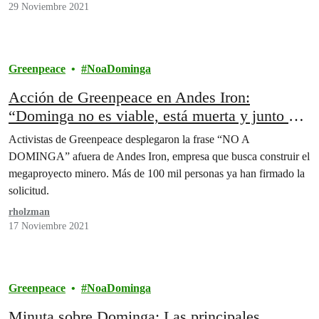
29 Noviembre 2021
Greenpeace
NoaDominga
Acción de Greenpeace en Andes Iron:
“Dominga no es viable, está muerta y junto a
la ciudadanía pondremos la lápida a este
Activistas de Greenpeace desplegaron la frase “NO A
nefasto proyecto”
DOMINGA” afuera de Andes Iron, empresa que busca construir el
megaproyecto minero. Más de 100 mil personas ya han firmado la
solicitud.
rholzman
17 Noviembre 2021
Greenpeace
NoaDominga
Minuta sobre Dominga: Las principales