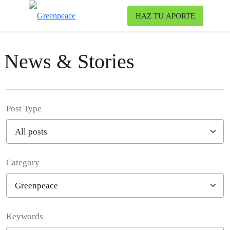
To
HAZ TU APORTE
Menu
News & Stories
Post Type
Category
Filter posts
Keywords