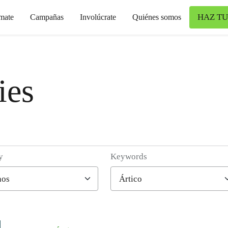
HAZ TU
mate
Campañas
Involúcrate
Quiénes somos
ies
y
Keywords