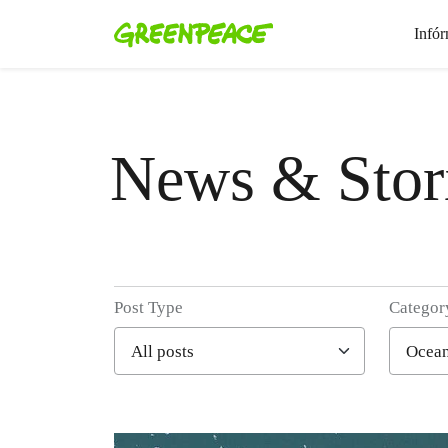
Infór
News & Stor
Post Type
Categor
Filter posts