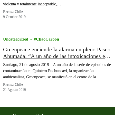
violenta y totalmente inaceptable,…
Prensa Chile
9 Octubre 2019
Uncategorized
ChaoCarbón
Greenpeace enciende la alarma en pleno Paseo
Ahumada: “A un año de las intoxicaciones en
Quintero-Puchuncaví el gobierno sigue
Santiago, 21 de agosto 2019 – A un año de la serie de episodios de
perpetuando los episodios críticos en la zona”.
contaminación en Quintero Puchuncaví, la organización
ambientalista, Greenpeace, se manifestó en el centro de la…
Prensa Chile
21 Agosto 2019