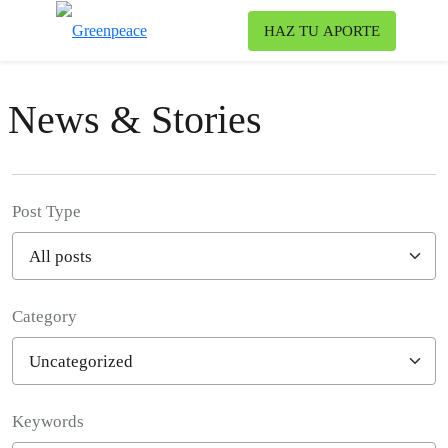
To
HAZ TU APORTE
Menu
News & Stories
Post Type
Category
Filter posts
Keywords