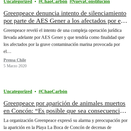
Uncategorized
ChaoCarbón
NuevaConstitución
Greenpeace denuncia intento de silenciamiento
por parte de AES Gener a los afectados por el
carbón de sus termoeléctricas
Greenpeace reveló el intento de una compleja operación jurídica
llevada adelante por AES Gener y que tendría como finalidad que
los afectados por la grave contaminación marina provocada por
el…
Prensa Chile
5 Marzo 2020
Uncategorized
ChaoCarbón
Greenpeace por aparición de animales muertos
en Concón: “Es posible que sea consecuencia
de los efectos contaminantes de esta zona de
La organización Greenpeace expresó su alarma y preocupación por
sacrificio”
la aparición en la Playa La Boca de Concón de decenas de