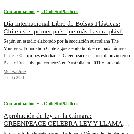
Contaminación
ChileSinPlásticos
Día Internacional Libre de Bolsas Plásticas:
Chile es el primer país que más basura plástica
desecha en Latinoamérica
Según un estudio elaborado por la asociación australiana The
Minderoo Foundation Chile sigue siendo también el país número
11 de 100 naciones estudiadas. Greenpeace se sumó al movimiento
Plastic Free July que comenzó en Australia en 2011 y pretende
concientizar sobre el uso de plásticos. El llamado de la
Melissa Jure
organización es que las personas eliminen…
3 Julio 2021
Contaminación
ChileSinPlásticos
Aprobación de ley en la Cámara:
GREENPEACE CELEBRA LEY Y LLAMA A
RECHAZAR LOS PLÁSTICOS DE UN SOLO
El proyecto finalmente fue aprobado en la Cámara de Diputados y