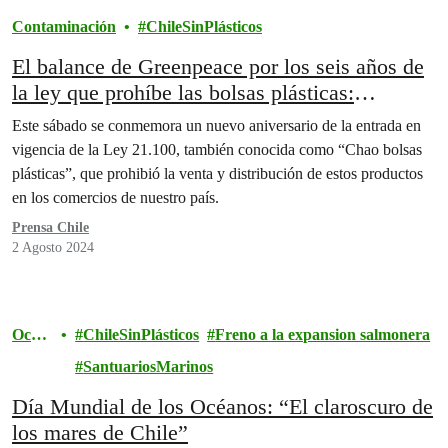
Contaminación
ChileSinPlásticos
El balance de Greenpeace por los seis años de
la ley que prohíbe las bolsas plásticas:
“Aumentó la conciencia ambiental pero falta
Este sábado se conmemora un nuevo aniversario de la entrada en
fiscalización”
vigencia de la Ley 21.100, también conocida como “Chao bolsas
plásticas”, que prohibió la venta y distribución de estos productos
en los comercios de nuestro país.
Prensa Chile
2 Agosto 2024
Ocea
ChileSinPlásticos
Freno a la expansion salmonera
nos
SantuariosMarinos
Día Mundial de los Océanos: “El claroscuro de
los mares de Chile”