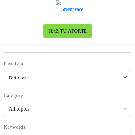
To
Menu
HAZ TU APORTE
News & Stories
Post Type
Category
Filter posts
Keywords