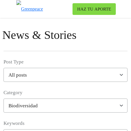
To
HAZ TU APORTE
Menu
News & Stories
Post Type
Category
Filter posts
Keywords