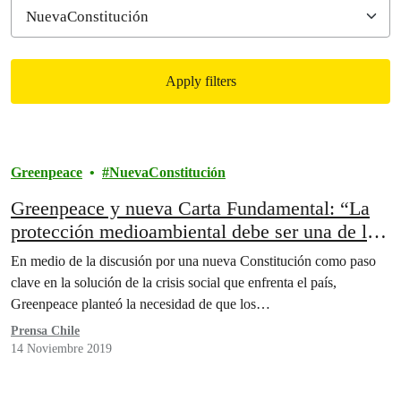
Apply filters
Filtered results
Greenpeace
NuevaConstitución
Greenpeace y nueva Carta Fundamental: “La
protección medioambiental debe ser una de las
prioridades en la nueva Constitución”
En medio de la discusión por una nueva Constitución como paso
clave en la solución de la crisis social que enfrenta el país,
Greenpeace planteó la necesidad de que los…
Prensa Chile
14 Noviembre 2019