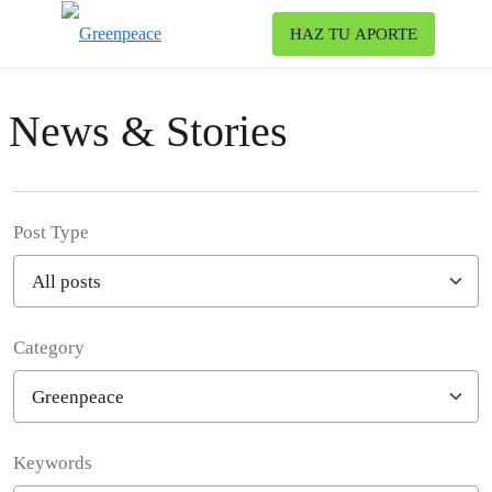
To
HAZ TU APORTE
Menu
News & Stories
Post Type
Category
Filter posts
Keywords