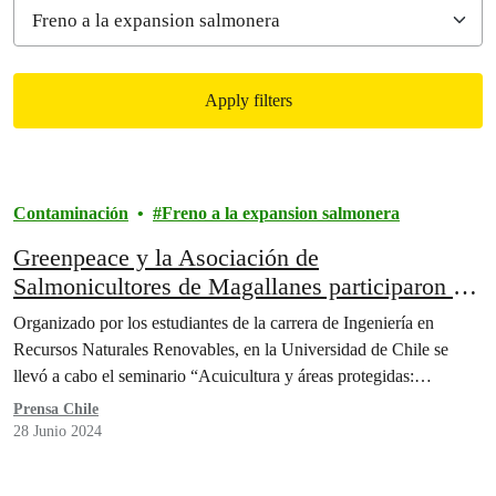
Apply filters
Filtered results
Contaminación
Freno a la expansion salmonera
Greenpeace y la Asociación de
Salmonicultores de Magallanes participaron de
seminario invitados por estudiantes de la
Organizado por los estudiantes de la carrera de Ingeniería en
Universidad de Chile
Recursos Naturales Renovables, en la Universidad de Chile se
llevó a cabo el seminario “Acuicultura y áreas protegidas:…
Prensa Chile
28 Junio 2024