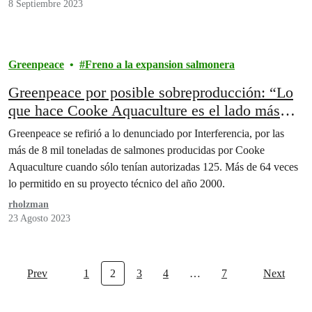
8 Septiembre 2023
Greenpeace
Freno a la expansion salmonera
Greenpeace por posible sobreproducción: “Lo
que hace Cooke Aquaculture es el lado más
oscuro que tiene la industria salmonera”
Greenpeace se refirió a lo denunciado por Interferencia, por las
más de 8 mil toneladas de salmones producidas por Cooke
Aquaculture cuando sólo tenían autorizadas 125. Más de 64 veces
lo permitido en su proyecto técnico del año 2000.
rholzman
23 Agosto 2023
Prev
1
2
3
4
…
7
Next