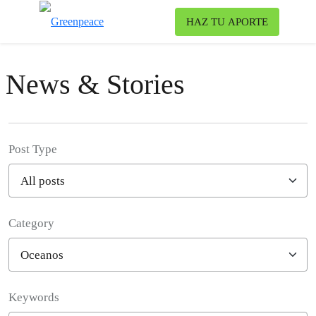
To
HAZ TU APORTE
Menu
News & Stories
Post Type
Category
Filter posts
Keywords