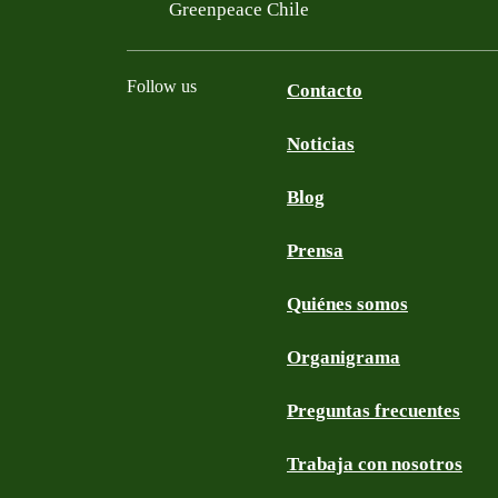
Filtered results
Greenpeace Chile
Follow us
Contacto
Noticias
Facebook
Twitter
YouTube
Instagram
Blog
Prensa
Quiénes somos
Organigrama
Preguntas frecuentes
Trabaja con nosotros