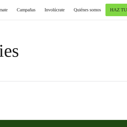
HAZ TU
mate
Campañas
Involúcrate
Quiénes somos
ies