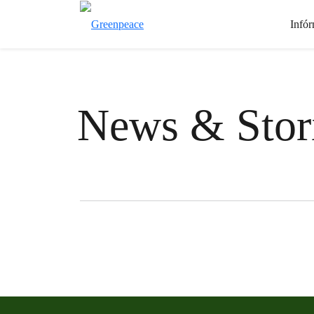
Infór
News & Stor
Filter posts