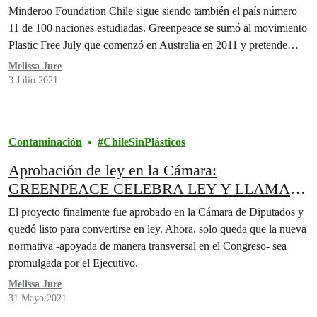
Minderoo Foundation Chile sigue siendo también el país número
11 de 100 naciones estudiadas. Greenpeace se sumó al movimiento
Plastic Free July que comenzó en Australia en 2011 y pretende
concientizar sobre el uso de plásticos. El llamado de la
Melissa Jure
organización es que las personas eliminen…
3 Julio 2021
Contaminación
ChileSinPlásticos
Aprobación de ley en la Cámara:
GREENPEACE CELEBRA LEY Y LLAMA A
RECHAZAR LOS PLÁSTICOS DE UN SOLO
El proyecto finalmente fue aprobado en la Cámara de Diputados y
USO
quedó listo para convertirse en ley. Ahora, solo queda que la nueva
normativa -apoyada de manera transversal en el Congreso- sea
promulgada por el Ejecutivo.
Melissa Jure
31 Mayo 2021