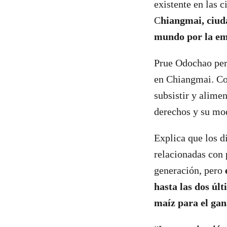
existente en las 
C
hiangmai, ciud
mundo por la emp
Prue Odochao per
en Chiangmai. Com
subsistir y alime
derechos y su mo
Explica que los d
relacionadas con 
generación, pero
hasta las dos úl
maíz para el gan