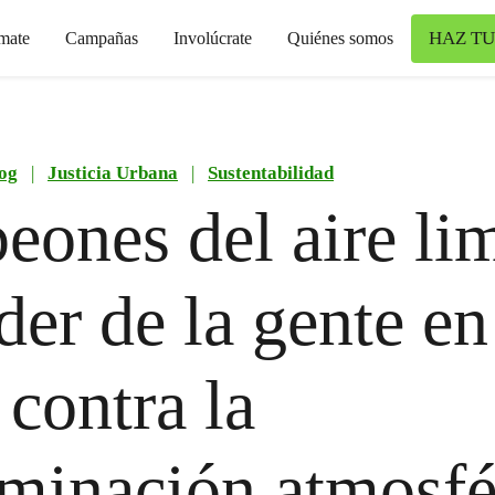
HAZ TU
mate
Campañas
Involúcrate
Quiénes somos
og
|
Justicia Urbana
|
Sustentabilidad
ones del aire li
der de la gente en
 contra la
minación atmosfé