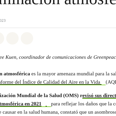
2023
atsapp
on Facebook
Share on Twitter
Share via Email
Share on Bluesky
Lee Kuen
,
coordinador de comunicaciones de Greenpeace
n atmosférica
es la mayor amenaza mundial para la s
nforme del Índice de Calidad del Aire en la Vida
(AQL
zación Mundial de la Salud (OMS) r
evisó sus direc
tmosférica en 2021
para reflejar los daños que la
e causar en la salud humana, constató que un asombros