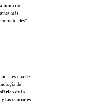
na
toma de
egunta más
 comunidades”,
antes, es una de
cnología de
férica de la
 y las centrales