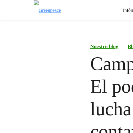
Infór
Nuestro blog
Bl
Campe
El po
lucha
conta