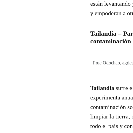
están levantando 
y empoderan a ot
Tailandia – Par
contaminación 
Prue Odochao, agricu
Tailandia
sufre e
experimenta anual
contaminación son
limpiar la tierra
todo el país y co