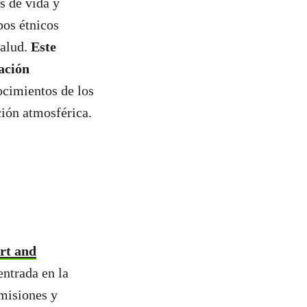
s de vida y
pos étnicos
salud.
Este
ación
ocimientos de los
ción atmosférica.
rt and
entrada en la
Emisiones y