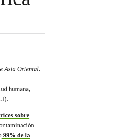
 Asia Oriental.
alud humana,
I).
trices sobre
 contaminación
o
99% de la