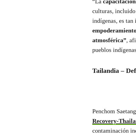
“La
capacitación 
culturas, incluid
indígenas, es tan
empoderamiento 
atmosférica”
, a
pueblos indígenas
Tailandia – Def
Penchom Saetang 
Recovery-Thail
contaminación ind