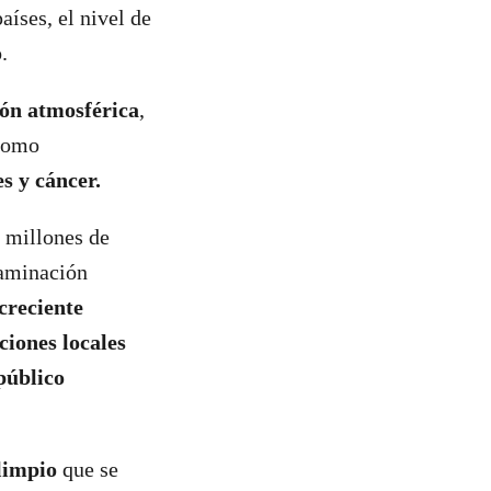
aíses, el nivel de
.
ión atmosférica
,
 como
s y cáncer.
e millones de
taminación
creciente
ciones locales
 público
 limpio
que se