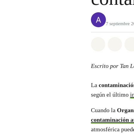
7 septiembre 
Share on Wh
Share 
Escrito por Tan 
La
contaminació
según el último
i
Cuando la
Organi
contaminación a
atmosférica pued