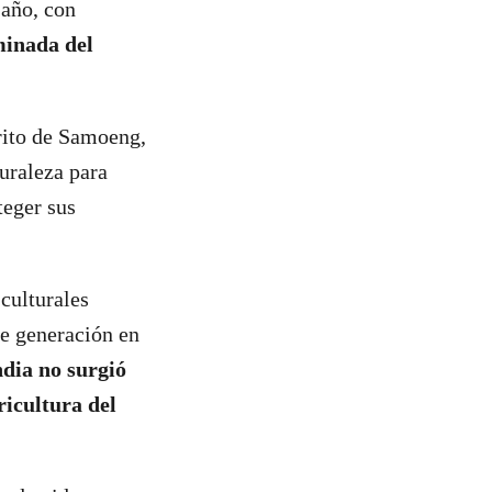
 año, con
minada del
trito de Samoeng,
uraleza para
teger sus
 culturales
de generación en
ndia no surgió
ricultura del