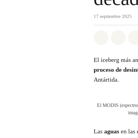
17 septiembre 2025
Share on Wh
Share 
El iceberg más a
proceso de desin
Antártida.
El MODIS (espectror
imag
Las
aguas
en las 