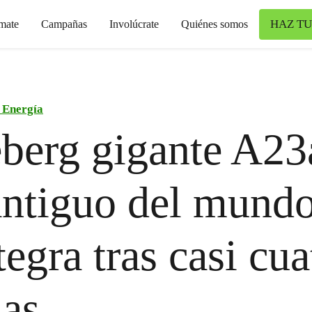
HAZ TU
mate
Campañas
Involúcrate
Quiénes somos
 Energía
eberg gigante A23a
ntiguo del mundo
tegra tras casi cua
as