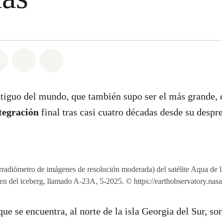
atsapp
on Facebook
Share on Twitter
Share via Email
Share on Bluesky
ntiguo del mundo, que también supo ser el más grande,
tegración
final tras casi cuatro décadas desde su despr
radiómetro de imágenes de resolución moderada) del satélite Aqua de 
en del iceberg, llamado A-23A, 5-2025. © https://earthobservatory.nasa
que se encuentra, al norte de la isla Georgia del Sur, s