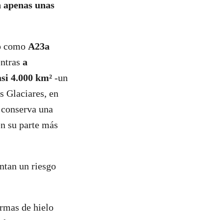
n apenas unas
o como
A23a
entras
a
asi 4.000 km²
-un
s Glaciares, en
e conserva una
n su parte más
ntan un riesgo
ormas de hielo