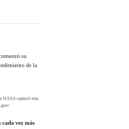
 comenzó su
endimiento de la
la NASA capturó esta
.gov/
on
cada vez más