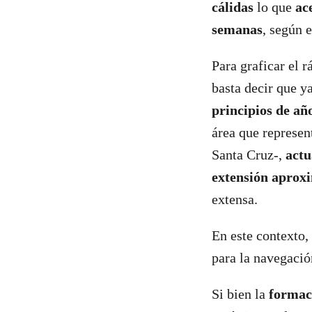
cálidas
lo que
ac
semanas
, según 
Para graficar el 
basta decir que y
principios de añ
área que represen
Santa Cruz-,
act
extensión apro
extensa.
En este contexto,
para la navegació
Si bien la
formaci