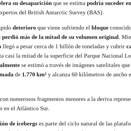
elera su desaparición
que se estima
podría suceder e
expertos del British Antarctic Survey (BAS).
rápido
deterioro
que viene sufriendo el
bloque
conocid
a
perdió más de la mitad de su volumen original
. Mi
o
llegó a pesar cerca de 1 billón de toneladas y cubrir
c
ta casi la mitad de la superficie del Parque Nacional Lo
ualmente
se estimó a través de imágenes satelitales qu
ximada
de
1.770 km²
y alcanza 60 kilómetros de ancho e
 con numerosos fragmentos menores a la deriva represe
n en el Atlántico Sur.
ón de icebergs
es parte del ciclo natural de las plataf