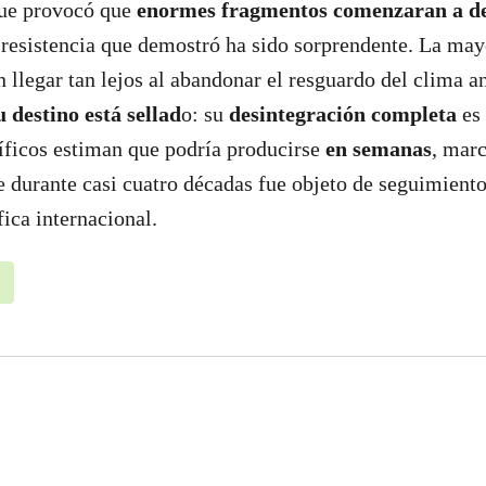
que provocó que
enormes fragmentos comenzaran a d
la resistencia que demostró ha sido sorprendente. La may
 llegar tan lejos al abandonar el resguardo del clima an
u destino está sellad
o: su
desintegración completa
es 
íficos estiman que podría producirse
en semanas
, marc
e durante casi cuatro décadas fue objeto de seguimiento
ica internacional.