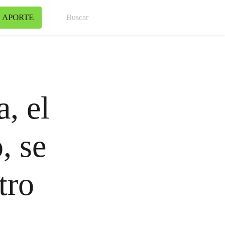
 APORTE
Bus
, el
, se
tro