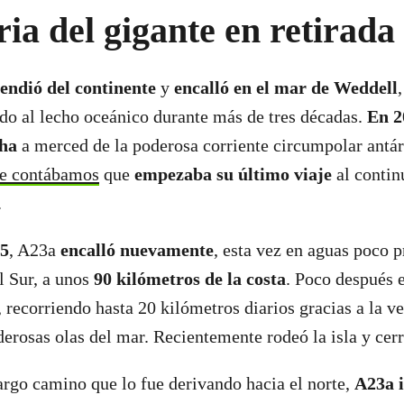
ria del gigante en retirada
endió del continente
y
encalló en el mar de Weddell
do al lecho oceánico durante más de tres décadas.
En 2
cha
a merced de la poderosa corriente circumpolar antár
te contábamos
que
empezaba su último viaje
al contin
.
25
, A23a
encalló nuevamente
, esta vez en aguas poco 
l Sur, a unos
90 kilómetros de la costa
. Poco después e
 recorriendo hasta 20 kilómetros diarios gracias a la
ve
erosas olas del mar. Recientemente rodeó la isla y cerr
largo camino que lo fue derivando hacia el norte,
A23a i