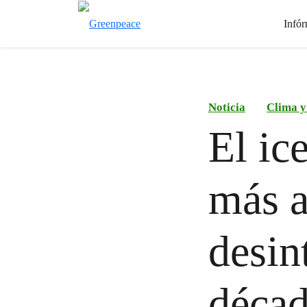
Infór
Noticia
Clima y
El ic
más a
desin
décad