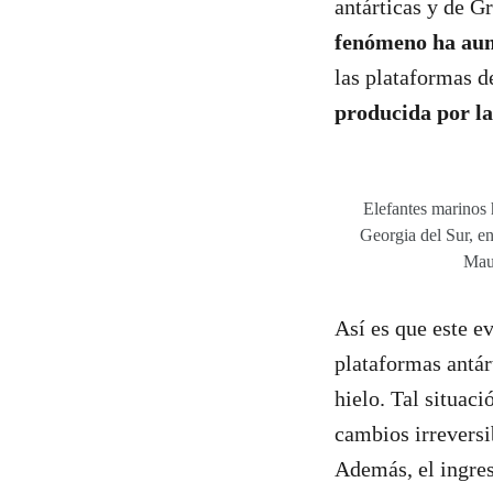
antárticas y de G
fenómeno ha au
las plataformas 
producida por l
Elefantes marinos 
Georgia del Sur, e
Mau
Así es que este e
plataformas antá
hielo. Tal situac
cambios irreversi
Además, el ingres