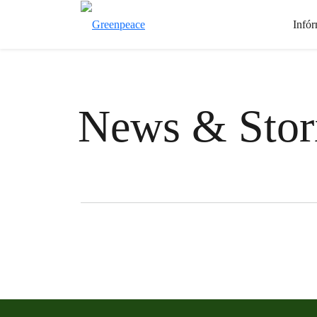
Infór
News & Stor
Filter posts