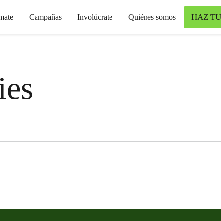
HAZ TU
mate
Campañas
Involúcrate
Quiénes somos
ies