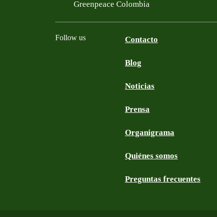
Filtered results
Greenpeace Colombia
Follow us
Contacto
Blog
Facebook
Twitter
YouTube
Instagram
Noticias
Prensa
Organigrama
Quiénes somos
Preguntas frecuentes