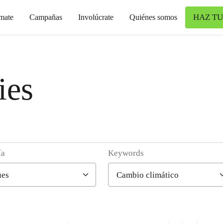
HAZ TU
mate
Campañas
Involúcrate
Quiénes somos
ies
ía
Keywords