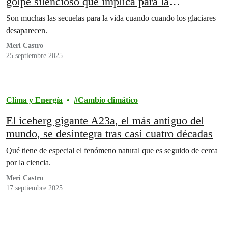
golpe silencioso que implica para la
biodiversidad que habita en el hielo
Son muchas las secuelas para la vida cuando cuando los glaciares
desaparecen.
Meri Castro
25 septiembre 2025
Clima y Energía
Cambio climático
El iceberg gigante A23a, el más antiguo del
mundo, se desintegra tras casi cuatro décadas
Qué tiene de especial el fenómeno natural que es seguido de cerca
por la ciencia.
Meri Castro
17 septiembre 2025