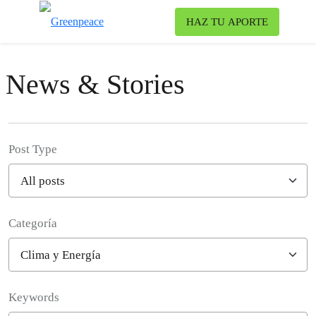
Ca
HAZ TU APORTE
Menú
News & Stories
Post Type
Categoría
Filter posts
Keywords