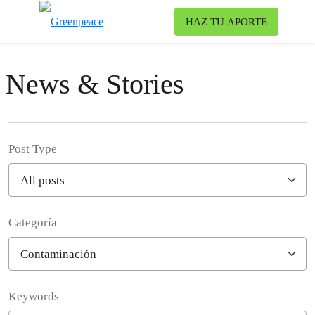
Ca
HAZ TU APORTE
Menú
News & Stories
Post Type
Categoría
Filter posts
Keywords