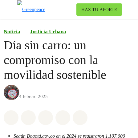
Ca
HAZ TU APORTE
Menú
Noticia
Justicia Urbana
Día sin carro: un
compromiso con la
movilidad sostenible
4 febrero 2025
Share on Whatsapp
Share on Facebook
Share on Twitter
Share via Email
Share on Bluesky
Según Bogotá.gov.co en el 2024 se registraron 1.107.000