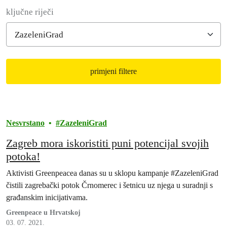
Filter posts
ključne riječi
primjeni filtere
Filtered results
Nesvrstano
ZazeleniGrad
Zagreb mora iskoristiti puni potencijal svojih
potoka!
Aktivisti Greenpeacea danas su u sklopu kampanje #ZazeleniGrad
čistili zagrebački potok Črnomerec i šetnicu uz njega u suradnji s
građanskim inicijativama.
Greenpeace u Hrvatskoj
03. 07. 2021.