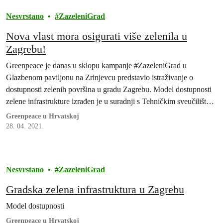
Nesvrstano
ZazeleniGrad
Nova vlast mora osigurati više zelenila u
Zagrebu!
Greenpeace je danas u sklopu kampanje #ZazeleniGrad u
Glazbenom paviljonu na Zrinjevcu predstavio istraživanje o
dostupnosti zelenih površina u gradu Zagrebu. Model dostupnosti
zelene infrastrukture izrađen je u suradnji s Tehničkim sveučilištem
u Beču. Ovom prilikom Greenpeace je također uputio zahtjeve
Greenpeace u Hrvatskoj
kandidatkinjama i kandidatima za gradonačelničko mjesto, u vezi s
28. 04. 2021.
gradskim zelenim površinama.
Nesvrstano
ZazeleniGrad
Gradska zelena infrastruktura u Zagrebu
Model dostupnosti
Greenpeace u Hrvatskoj