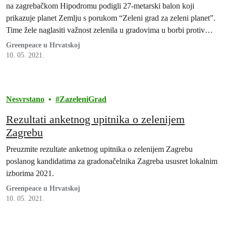
na zagrebačkom Hipodromu podigli 27-metarski balon koji
prikazuje planet Zemlju s porukom “Zeleni grad za zeleni planet”.
Time žele naglasiti važnost zelenila u gradovima u borbi protiv
klimatskih promjena. Ovom prilikom predstavljeni su i odgovori
Greenpeace u Hrvatskoj
kandidatkinja i kandidata za gradonačelnika na Greenpeaceov apel
10. 05. 2021.
za zeleniji Zagreb.
Nesvrstano
ZazeleniGrad
Rezultati anketnog upitnika o zelenijem
Zagrebu
Preuzmite rezultate anketnog upitnika o zelenijem Zagrebu
poslanog kandidatima za gradonačelnika Zagreba ususret lokalnim
izborima 2021.
Greenpeace u Hrvatskoj
10. 05. 2021.