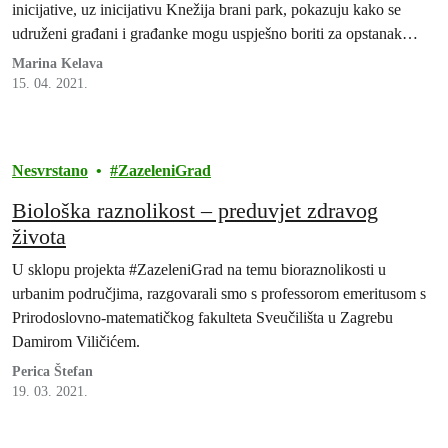
inicijative, uz inicijativu Knežija brani park, pokazuju kako se
udruženi građani i građanke mogu uspješno boriti za opstanak
zelenila u gradu.
Marina Kelava
15. 04. 2021.
Nesvrstano
ZazeleniGrad
Biološka raznolikost – preduvjet zdravog
života
U sklopu projekta #ZazeleniGrad na temu bioraznolikosti u
urbanim područjima, razgovarali smo s professorom emeritusom s
Prirodoslovno-matematičkog fakulteta Sveučilišta u Zagrebu
Damirom Viličićem.
Perica Štefan
19. 03. 2021.