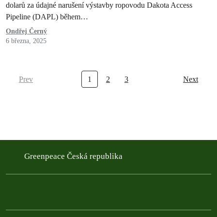
dolarů za údajné narušení výstavby ropovodu Dakota Access
Pipeline (DAPL) během…
Ondřej Černý
6 března, 2025
Prev
1
2
3
Next
Greenpeace Česká republika