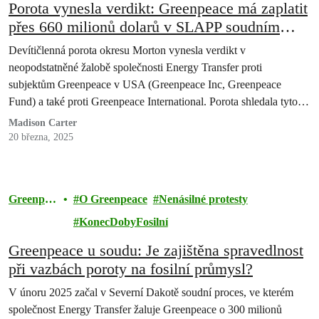
Porota vynesla verdikt: Greenpeace má zaplatit
přes 660 milionů dolarů v SLAPP soudním
procesu vedeném Energy Transfer
Devítičlenná porota okresu Morton vynesla verdikt v
neopodstatněné žalobě společnosti Energy Transfer proti
subjektům Greenpeace v USA (Greenpeace Inc, Greenpeace
Fund) a také proti Greenpeace International. Porota shledala tyto
subjekty odpovědnými za škody ve výši přes 660 milionů dolarů.
Madison Carter
20 března, 2025
Greenpea
O Greenpeace
Nenásilné protesty
ce
KonecDobyFosilní
Greenpeace u soudu: Je zajištěna spravedlnost
při vazbách poroty na fosilní průmysl?
V únoru 2025 začal v Severní Dakotě soudní proces, ve kterém
společnost Energy Transfer žaluje Greenpeace o 300 milionů