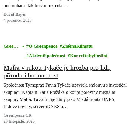
pod nohama tak trošku rozpadá.…
David Bayer
4 prosince, 2025
Greenp
O Greenpeace
ZměnaKlimatu
eace
AktivníSpolečnost
KonecDobyFosilní
Mafra v rukou Tykače je hrozba pro lidi,
přírodu i budoucnost
Společnost Tymeprax Pavla Tykače uzavřela smlouvu s investiční
skupinou Kaprain Karla Pražáka o koupi poloviny mediální
skupiny Mafra. Ta zahrnuje tituly jako Mladá fronta DNES,
Lidové noviny, server iDNES a…
Greenpeace ČR
20 listopadu, 2025