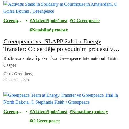
Greenpea
AktivníSpolečnost
O Greenpeace
ce
Nenásilné protesty
Greenpeace vs. SLAPP žaloba Energy
Transfer: Co se děje po soudním procesu v
Severní Dakotě?
Rozhovor s hlavní právničkou Greenpeace International Kristin
Casper
Chris Greenberg
24 dubna, 2025
Greenpea
AktivníSpolečnost
Nenásilné protesty
ce
O Greenpeace