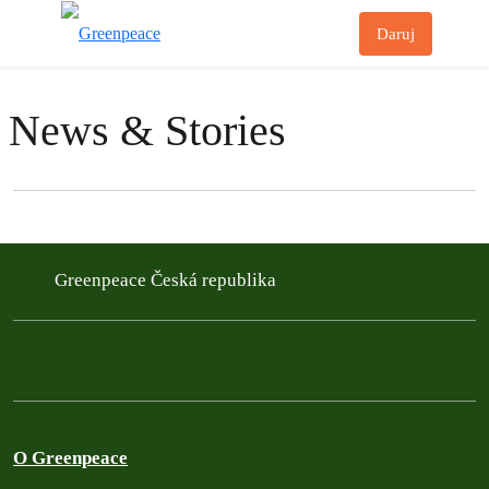
Př
Daruj
Menu
News & Stories
Filter posts
Filtered results
Greenpeace Česká republika
O Greenpeace