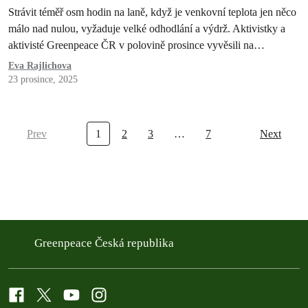
Strávit téměř osm hodin na laně, když je venkovní teplota jen něco
málo nad nulou, vyžaduje velké odhodlání a výdrž. Aktivistky a
aktivisté Greenpeace ČR v polovině prosince vyvěsili na…
Eva Rajlichova
23 prosince, 2025
Prev
1
2
3
…
7
Next
Greenpeace Česká republika