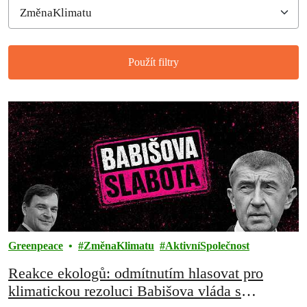
Použít filtry
Filtered results
Greenpeace
ZměnaKlimatu
AktivníSpolečnost
Reakce ekologů: odmítnutím hlasovat pro
klimatickou rezoluci Babišova vláda s