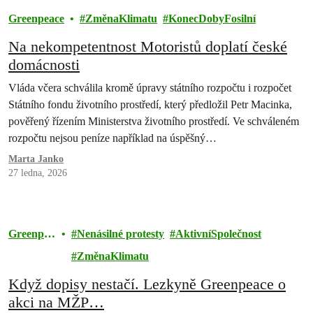
Greenpeace
ZměnaKlimatu
KonecDobyFosilní
Na nekompetentnost Motoristů doplatí české
domácnosti
Vláda včera schválila kromě úpravy státního rozpočtu i rozpočet
Státního fondu životního prostředí, který předložil Petr Macinka,
pověřený řízením Ministerstva životního prostředí. Ve schváleném
rozpočtu nejsou peníze například na úspěšný…
Marta Janko
27 ledna, 2026
Greenpea
Nenásilné protesty
AktivníSpolečnost
ce
ZměnaKlimatu
Když dopisy nestačí. Lezkyně Greenpeace o
akci na MŽP…