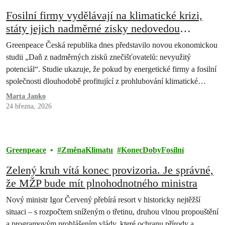
Fosilní firmy vydělávají na klimatické krizi,
státy jejich nadměrné zisky nedovedou
efektivně zdanit
Greenpeace Česká republika dnes představilo novou ekonomickou
studii „Daň z nadměrných zisků znečišťovatelů: nevyužitý
potenciál“. Studie ukazuje, že pokud by energetické firmy a fosilní
společnosti dlouhodobě profitující z prohlubování klimatické…
Marta Janko
24 března, 2026
Greenpeace
ZměnaKlimatu
KonecDobyFosilní
Zelený kruh vítá konec provizoria. Je správné,
že MŽP bude mít plnohodnotného ministra
Nový ministr Igor Červený přebírá resort v historicky nejtěžší
situaci – s rozpočtem sníženým o třetinu, druhou vlnou propouštění
a programovým prohlášením vlády, které ochranu přírody a