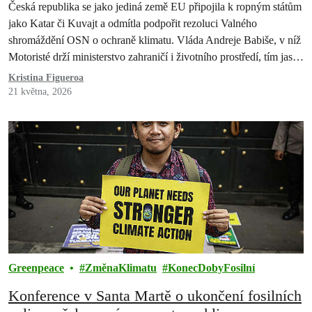
Motoristy ukázala, že odmítá řešit naši
Česká republika se jako jediná země EU připojila k ropným státům
budoucnost
jako Katar či Kuvajt a odmítla podpořit rezoluci Valného
shromáždění OSN o ochraně klimatu. Vláda Andreje Babiše, v níž
Motoristé drží ministerstvo zahraničí i životního prostředí, tím jasně
ukázala, že ochrana přírody a budoucnost lidí ohrožených
Kristina Figueroa
klimatickou krizí pro ni nejsou důležité. Rezoluce měla…
21 května, 2026
Greenpeace
ZměnaKlimatu
KonecDobyFosilní
Konference v Santa Martě o ukončení fosilních