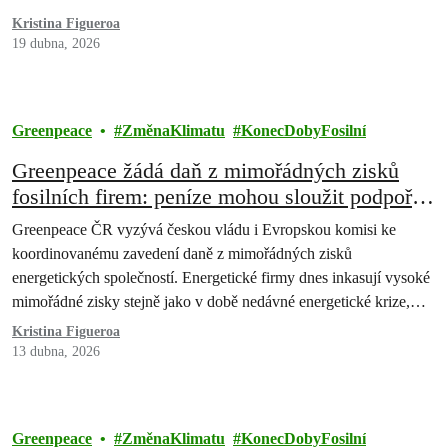
Kristina Figueroa
19 dubna, 2026
Greenpeace
ZměnaKlimatu
KonecDobyFosilní
Greenpeace žádá daň z mimořádných zisků
fosilních firem: peníze mohou sloužit podpoře
domácností v krizi
Greenpeace ČR vyzývá českou vládu i Evropskou komisi ke
koordinovanému zavedení daně z mimořádných zisků
energetických společností. Energetické firmy dnes inkasují vysoké
mimořádné zisky stejně jako v době nedávné energetické krize,
zatímco běžní lidé čelí tlaku vysokých účtů za energie a pohonné
Kristina Figueroa
hmoty. Takové zdanění je proto na místě.
13 dubna, 2026
Greenpeace
ZměnaKlimatu
KonecDobyFosilní