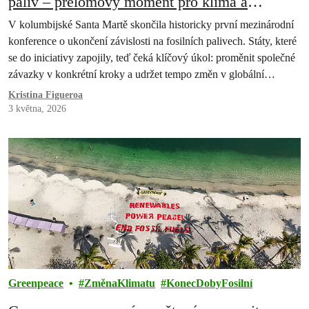
paliv – přelomový moment pro klima a
energetickou stabilitu
V kolumbijské Santa Martě skončila historicky první mezinárodní
konference o ukončení závislosti na fosilních palivech. Státy, které
se do iniciativy zapojily, teď čeká klíčový úkol: proměnit společné
závazky v konkrétní kroky a udržet tempo změn v globální
klimatické politice.
Kristina Figueroa
3 května, 2026
Greenpeace
ZměnaKlimatu
KonecDobyFosilní