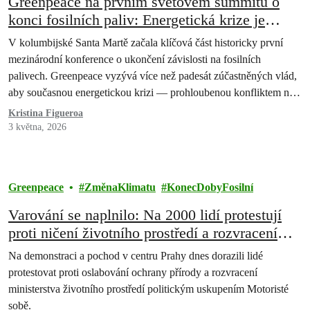
Greenpeace na prvním světovém summitu o
konci fosilních paliv: Energetická krize je
důvodem k urychlení přechodu na obnovitelné
V kolumbijské Santa Martě začala klíčová část historicky první
zdroje
mezinárodní konference o ukončení závislosti na fosilních
palivech. Greenpeace vyzývá více než padesát zúčastněných vlád,
aby současnou energetickou krizi — prohloubenou konfliktem na
Blízkém východě — využily k urychlení transformace energetiky.
Kristina Figueroa
3 května, 2026
Greenpeace
ZměnaKlimatu
KonecDobyFosilní
Varování se naplnilo: Na 2000 lidí protestují
proti ničení životního prostředí a rozvracení
veřejných institucí Motoristy
Na demonstraci a pochod v centru Prahy dnes dorazili lidé
protestovat proti oslabování ochrany přírody a rozvracení
ministerstva životního prostředí politickým uskupením Motoristé
sobě.